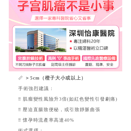
📏
＞5cm（橙子大小或以上）
手術強烈建議：
‼️ 肌瘤變性風險升3倍(如紅色變性引發劇痛)
‼️ 壓迫直腸致便秘，或引致靜脈曲張
‼️ 懷孕時流產率高達40%
術式選擇：