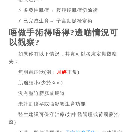
⚡ 多發性肌瘤→ 腹腔鏡肌瘤切除術
⚡ 已完成生育→ 子宮動脈栓塞術
唔做手術得唔得?邊啲情況可
以觀察?
如果你冇以下情況，其實可以考慮定期觀察
先：
無明顯症狀(例：
月經
正常)
肌瘤細小(少於3cm)
沒有壓迫膀胱或腸道
未計劃懷孕或唔影響生育功能
醫生建議可保守治療(如中醫調理或荷爾蒙治
療)