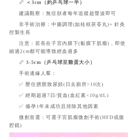
📏
＜3cm（約乒乓球一半）
建議觀察：無症狀者每年追蹤超聲波即可
非手術治療：中藥調理(如桂枝茯苓丸)+ 針灸
控製生長
注意：若長在子宮內膜下(黏膜下肌瘤)，即使
細過2cm都可能導致經血過多
📏
3-5cm（乒乓球至雞蛋大小）
手術邊緣人羣：
✅ 壓住膀胱致尿頻(日去廁所>10次)
✅ 經期超過7日/貧血(血紅素<10g/dL)
✅ 備孕1年未成功且排除其他因素
微創首選：可選子宮肌瘤微創手術(HFD或腹
腔鏡)