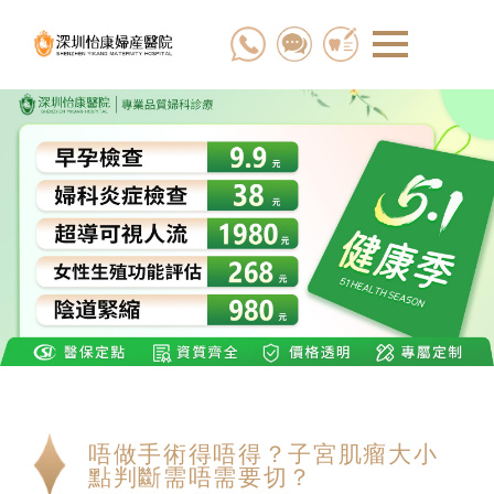
唔做手術得唔得？子宮肌瘤大小
點判斷需唔需要切？