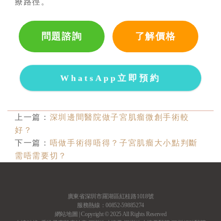
療路徑。
問題諮詢
了解價格
WhatsApp立即預約
上一篇：
深圳邊間醫院做子宮肌瘤微創手術較
好？
下一篇：
唔做手術得唔得？子宮肌瘤大小點判斷
需唔需要切？
廣東省深圳市羅湖區紅桂路1018號
服務熱線：00852-59885274
網站地圖
| Copyright © 2025 All Rights Reserved