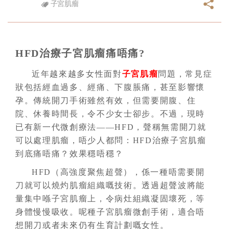
子宮肌瘤
HFD治療子宮肌瘤痛唔痛?
近年越來越多女性面對
子宮肌瘤
問題，常見症
狀包括經血過多、經痛、下腹脹痛，甚至影響懷
孕。傳統開刀手術雖然有效，但需要開腹、住
院、休養時間長，令不少女士卻步。不過，現時
已有新一代微創療法——HFD，聲稱無需開刀就
可以處理肌瘤，唔少人都問：HFD治療子宮肌瘤
到底痛唔痛？效果穩唔穩？
HFD（高強度聚焦超聲），係一種唔需要開
刀就可以燒灼肌瘤組織嘅技術。透過超聲波將能
量集中喺子宮肌瘤上，令病灶組織凝固壞死，等
身體慢慢吸收。呢種子宮肌瘤微創手術，適合唔
想開刀或者未來仍有生育計劃嘅女性。