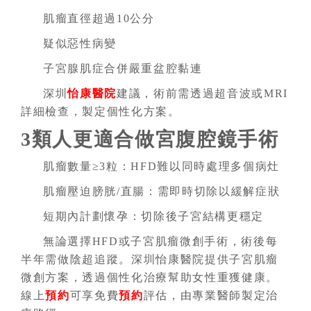
肌瘤直徑超過10公分
疑似惡性病變
子宮腺肌症合併嚴重盆腔黏連
深圳
怡康醫院
建議，術前需透過超音波或MRI
詳細檢查，製定個性化方案。
3類人更適合做宮腹腔鏡手術
肌瘤數量≥3粒：HFD難以同時處理多個病灶
肌瘤壓迫膀胱/直腸：需即時切除以緩解症狀
短期內計劃懷孕：切除後子宮結構更穩定
無論選擇HFD或子宮肌瘤微創手術，術後每
半年需做陰超追蹤。深圳怡康醫院提供子宮肌瘤
微創方案，透過個性化治療幫助女性重獲健康。
線上
預約
可享免費
預約
評估，由專業醫師製定治