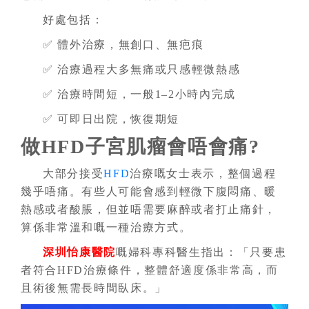
好處包括：
✅ 體外治療，無創口、無疤痕
✅ 治療過程大多無痛或只感輕微熱感
✅ 治療時間短，一般1–2小時內完成
✅ 可即日出院，恢復期短
做HFD子宮肌瘤會唔會痛?
大部分接受
HFD
治療嘅女士表示，整個過程
幾乎唔痛。有些人可能會感到輕微下腹悶痛、暖
熱感或者酸脹，但並唔需要麻醉或者打止痛針，
算係非常溫和嘅一種治療方式。
深圳怡康醫院
嘅婦科專科醫生指出：「只要患
者符合HFD治療條件，整體舒適度係非常高，而
且術後無需長時間臥床。」