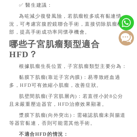
✅ 醫生建議：
為咗減少復發風險，若肌瘤較多或有黏連情
況，可考慮宮腹腔鏡聯合手術，直接切除肌瘤根
部，提高手術成功率同懷孕機會。
哪些子宮肌瘤類型適合
HFD？
根據肌瘤生長位置，子宮肌瘤類型主要分為：
黏膜下肌瘤(靠近子宮內膜)：易導致經血過
多，HFD可有效縮小肌瘤，改善症狀。
肌壁間肌瘤(子宮肌層內)：若直徑小於8公分
且未嚴重壓迫器官，HFD治療效果顯著。
漿膜下肌瘤(向外突出)：需確認肌瘤未與腸道
等器官黏連，否則可能需其他手術。
不適合HFD的情況：