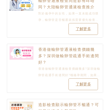
輸卵管通液檢查同造影有咩唔
同？大陸輸卵管通液檢查推介
對於備孕中的女性，如果一直未能成功懷
孕，輸卵管是否暢通就係需要優先檢查的
重要項目之一。坊間常見嘅有輸卵管通液
了解更多
檢查、輸卵管造影檢查，究竟輸卵管通液
檢查同造影有咩唔同?大陸輸卵管通水檢
查......
香港做輸卵管通液檢查價錢幾
多？深圳做輸卵管疏通手術邊間
好？
香港做輸卵管通液檢查價錢幾多?深圳做輸
卵管疏通手術邊間好?喺備孕期間，如果嘗
試幾個月都無法成功懷孕，醫生通常會建
了解更多
議做一項叫輸卵管通液檢查嘅測試，檢查
輸卵管有冇阻塞、黏連或通而不暢等
情......
造影檢查顯示輸卵管不暢通？可