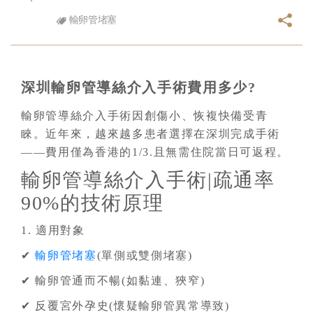
輸卵管堵塞
深圳輸卵管導絲介入手術費用多少?
輸卵管導絲介入手術因創傷小、恢複快備受青
睞。近年來，越來越多患者選擇在深圳完成手術
——費用僅為香港的1/3.且無需住院當日可返程。
輸卵管導絲介入手術|疏通率
90%的技術原理
1. 適用對象
✔
輸卵管堵塞
(單側或雙側堵塞)
✔ 輸卵管通而不暢(如黏連、狹窄)
✔ 反覆宮外孕史(懷疑輸卵管異常導致)