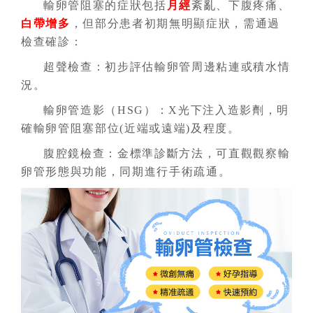
輸卵管阻塞的症狀包括
月經
紊亂、下腹疼痛、
白帶增多
，但部分患者初期無明顯症狀，需通過
檢查確診：
超聲檢查：初步評估輸卵管周邊粘連或積水情
況。
輸卵管造影（HSG）：X光下注入造影劑，明
確輸卵管阻塞部位(近端或遠端)及程度。
腹腔鏡檢查：金標準診斷方法，可直觀觀察輸
卵管形態與功能，同期進行手術疏通。