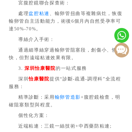
宮腹腔鏡聯合探查術：
處理
盆腔粘連
、輸卵管扭曲等複雜病灶，恢復
輸卵管自主活動能力，術後6個月內自然受孕率可
達50%-70%。
導絲介入手術：
通過細導絲穿過輸卵管阻塞段，創傷小、恢復
快，但對遠端粘連效果有限。
3.
深圳怡康醫院
的一站式服務
深圳
怡康醫院
提供“診斷-疏通-調理科”全流程
服務：
精準診斷：采用
輸卵管造影
+腹腔鏡檢查，明
確阻塞類型與程度。
個性化方案：
近端粘連：三鏡一絲技術+中西藥防粘連;