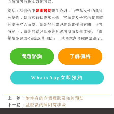
心情愉快時免疫力會增強。
總結：深圳怡康
婦產醫院
醫生介紹，白帶為女性的陰道
分泌物，是由宮頸黏膜滲出物、宮頸管及子宮內膜腺體
分泌液混合而成。白帶的形成與雌激素作用有關，正常
情況下，白帶的質與量隨著月經周期而發生改變。「白
帶增多原因
-治療及其預防」，就為大家介紹到這裏了。
問題諮詢
了解價格
WhatsApp立即預約
上一篇：
附件炎的六個癥狀及如何預防
下一篇：
盆腔炎的病因有哪些