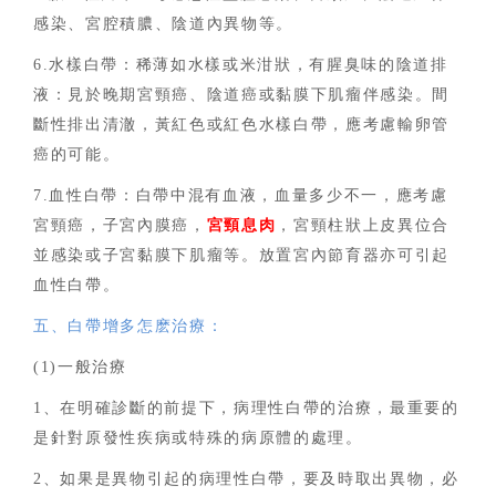
感染、宮腔積膿、陰道內異物等。
6.水樣白帶：稀薄如水樣或米泔狀，有腥臭味的陰道排
液：見於晚期宮頸癌、陰道癌或黏膜下肌瘤伴感染。間
斷性排出清澈，黃紅色或紅色水樣白帶，應考慮輸卵管
癌的可能。
7.血性白帶：白帶中混有血液，血量多少不一，應考慮
宮頸癌，子宮內膜癌，
宮頸息肉
，宮頸柱狀上皮異位合
並感染或子宮黏膜下肌瘤等。放置宮內節育器亦可引起
血性白帶。
五、白帶增多怎麽治療：
(1)一般治療
1、在明確診斷的前提下，病理性白帶的治療，最重要的
是針對原發性疾病或特殊的病原體的處理。
2、如果是異物引起的病理性白帶，要及時取出異物，必