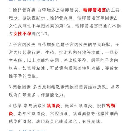
1.輸卵管炎癥 白帶增多是輸卵管炎、
輸卵管堵塞
的主要
癥狀。據調查顯示，輸卵管炎癥、輸卵管堵塞等因素占
女性炎癥性不孕癥因素的第1位，輸卵管堵塞或通而不暢
占
女性不孕
總的1/3。
2.子宮內膜炎 白帶增多也是子宮內膜炎的早期癥狀。子
宮內膜起著行經、生殖、排泄和內分泌等功能，一旦發
生炎癥，以上功能均失調，將出現不孕。嚴重的子宮內
膜炎，如宮腔粘連，可破壞內膜完整性和功能，導致女
性不孕的發生。
3.藥物因素 多因應用雌激素藥物或體質虛弱所致。常表
現為白帶量多，伴腰酸乏力。
4.感染 常見滴蟲性
陰道炎
、黴菌性陰道炎、慢性
宮頸
炎
、老年性陰道炎、宮腔積液、陰道異物等化膿性細菌
感染所引起。表現為黃色或黃綠色，有腥臭味。