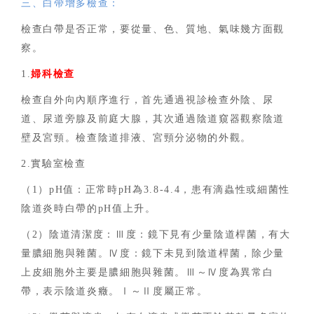
三、白帶增多檢查：
檢查白帶是否正常，要從量、色、質地、氣味幾方面觀
察。
1.
婦科檢查
檢查自外向內順序進行，首先通過視診檢查外陰、尿
道、尿道旁腺及前庭大腺，其次通過陰道窺器觀察陰道
壁及宮頸。檢查陰道排液、宮頸分泌物的外觀。
2.實驗室檢查
（
1）pH值：正常時pH為3.8-4.4，患有滴蟲性或細菌性
陰道炎時白帶的pH值上升。
（
2）陰道清潔度：Ⅲ度：鏡下見有少量陰道桿菌，有大
量膿細胞與雜菌。Ⅳ度：鏡下未見到陰道桿菌，除少量
上皮細胞外主要是膿細胞與雜菌。Ⅲ～Ⅳ度為異常白
帶，表示陰道炎癥。Ⅰ～Ⅱ度屬正常。