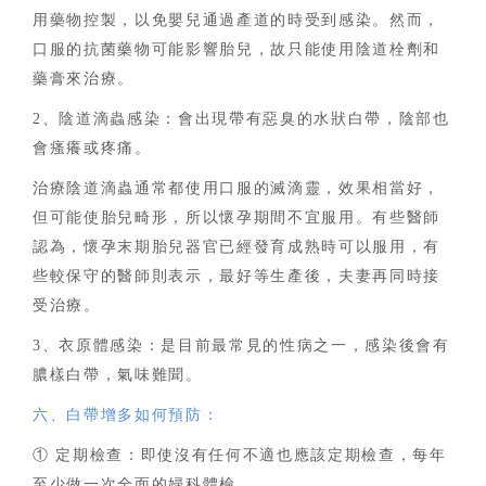
用藥物控製，以免嬰兒通過產道的時受到感染。然而，
口服的抗菌藥物可能影響胎兒，故只能使用陰道栓劑和
藥膏來治療。
2、陰道滴蟲感染：會出現帶有惡臭的水狀白帶，陰部也
會瘙癢或疼痛。
治療陰道滴蟲通常都使用口服的滅滴靈，效果相當好，
但可能使胎兒畸形，所以懷孕期間不宜服用。有些醫師
認為，懷孕末期胎兒器官已經發育成熟時可以服用，有
些較保守的醫師則表示，最好等生產後，夫妻再同時接
受治療。
3、衣原體感染：是目前最常見的性病之一，感染後會有
膿樣白帶，氣味難聞。
六、白帶增多如何預防：
① 定期檢查：即使沒有任何不適也應該定期檢查，每年
至少做一次全面的婦科體檢。