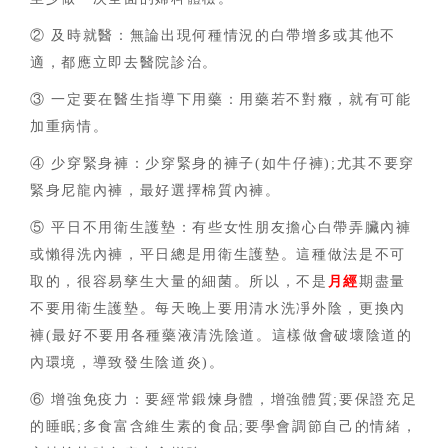
② 及時就醫：無論出現何種情況的白帶增多或其他不
適，都應立即去醫院診治。
③ 一定要在醫生指導下用藥：用藥若不對癥，就有可能
加重病情。
④ 少穿緊身褲：少穿緊身的褲子(如牛仔褲);尤其不要穿
緊身尼龍內褲，最好選擇棉質內褲。
⑤ 平日不用衛生護墊：有些女性朋友擔心白帶弄臟內褲
或懶得洗內褲，平日總是用衛生護墊。這種做法是不可
取的，很容易孳生大量的細菌。所以，不是
月經
期盡量
不要用衛生護墊。每天晚上要用清水洗凈外陰，更換內
褲(最好不要用各種藥液清洗陰道。這樣做會破壞陰道的
內環境，導致發生陰道炎)。
⑥ 增強免疫力：要經常鍛煉身體，增強體質;要保證充足
的睡眠;多食富含維生素的食品;要學會調節自己的情緒，