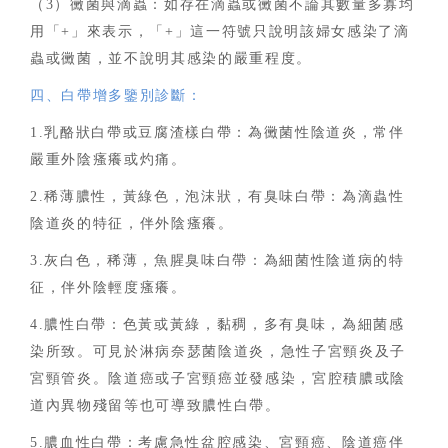
（
3）黴菌與滴蟲：如存在滴蟲或黴菌不論其數量多寡均
用「+」來表示，「+」這一符號只說明該婦女感染了滴
蟲或黴菌，並不說明其感染的嚴重程度。
四、白帶增多鑒別診斷：
1.乳酪狀白帶或豆腐渣樣白帶：為黴菌性陰道炎，常伴
嚴重外陰瘙癢或灼痛。
2.稀薄膿性，黃綠色，泡沫狀，有臭味白帶：為滴蟲性
陰道炎的特征，伴外陰瘙癢。
3.灰白色，稀薄，魚腥臭味白帶：為細菌性陰道病的特
征，伴外陰輕度瘙癢。
4.膿性白帶：色黃或黃綠，黏稠，多有臭味，為細菌感
染所致。可見於淋病奈瑟菌陰道炎，急性子宮頸炎及子
宮頸管炎。陰道癌或子宮頸癌並發感染，宮腔積膿或陰
道內異物殘留等也可導致膿性白帶。
5.膿血性白帶：考慮急性盆腔感染、宮頸癌、陰道癌伴