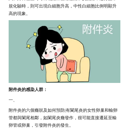
規化驗時，則可出現白細胞升高，中性白細胞比例明顯升
高的現象。
附件炎的感染人群：
一、
附件炎的六個癥狀及如何預防|
有闌尾炎的女性卵巢和輸卵
管都與闌尾相鄰，如闌尾炎癥發作，很可能直接遷延至輸
卵管或卵巢，引發附件炎的發生。