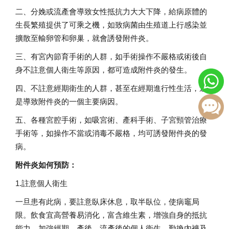
二、分娩或流產會導致女性抵抗力大大下降，給病原體的
生長繁殖提供了可乘之機，如致病菌由生殖道上行感染並
擴散至輸卵管和卵巢，就會誘發附件炎。
三、有宮內節育手術的人群，如手術操作不嚴格或術後自
身不註意個人衛生等原因，都可造成附件炎的發生。
四、不註意經期衛生的人群，甚至在經期進行性生活，這
是導致附件炎的一個主要病因。
五、各種宮腔手術，如吸宮術、產科手術、子宮頸管治療
手術等，如操作不當或消毒不嚴格，均可誘發附件炎的發
病。
附件炎如何預防：
1.
註意個人衛生
一旦患有此病，要註意臥床休息，取半臥位，使病竈局
限。飲食宜高營養易消化，富含維生素，增強自身的抵抗
能力。加強經期、產後、流產後的個人衛生，勤換內褲及