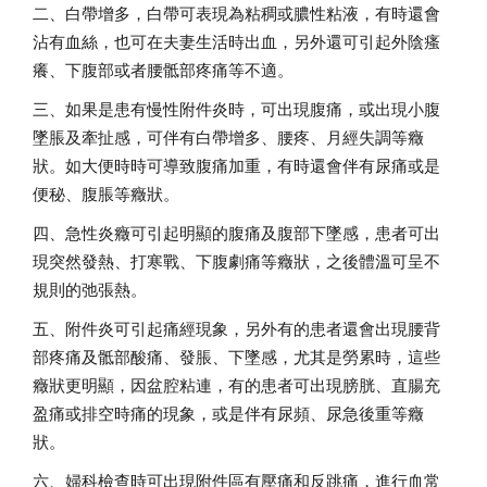
二、白帶增多，白帶可表現為粘稠或膿性粘液，有時還會
沾有血絲，也可在夫妻生活時出血，另外還可引起外陰瘙
癢、下腹部或者腰骶部疼痛等不適。
三、如果是患有慢性附件炎時，可出現腹痛，或出現小腹
墜脹及牽扯感，可伴有白帶增多、腰疼、月經失調等癥
狀。如大便時時可導致腹痛加重，有時還會伴有尿痛或是
便秘、腹脹等癥狀。
四、急性炎癥可引起明顯的腹痛及腹部下墜感，患者可出
現突然發熱、打寒戰、下腹劇痛等癥狀，之後體溫可呈不
規則的弛張熱。
五、附件炎可引起痛經現象，另外有的患者還會出現腰背
部疼痛及骶部酸痛、發脹、下墜感，尤其是勞累時，這些
癥狀更明顯，因盆腔粘連，有的患者可出現膀胱、直腸充
盈痛或排空時痛的現象，或是伴有尿頻、尿急後重等癥
狀。
六、婦科檢查時可出現附件區有壓痛和反跳痛，進行血常