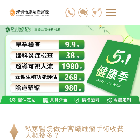
私家醫院做子宮纖維瘤手術收費
大概幾多？