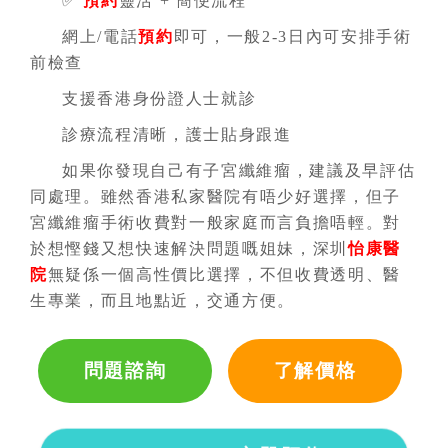
✅
預約
靈活 + 簡便流程
網上/電話
預約
即可，一般2-3日內可安排手術
前檢查
支援香港身份證人士就診
診療流程清晰，護士貼身跟進
如果你發現自己有子宮纖維瘤，建議及早評估
同處理。雖然香港私家醫院有唔少好選擇，但子
宮纖維瘤手術收費對一般家庭而言負擔唔輕。對
於想慳錢又想快速解決問題嘅姐妹，深圳
怡康醫
院
無疑係一個高性價比選擇，不但收費透明、醫
生專業，而且地點近，交通方便。
問題諮詢
了解價格