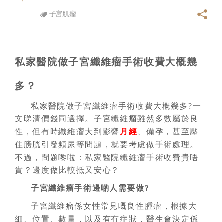
子宮肌瘤
私家醫院做子宮纖維瘤手術收費大概幾
多？
私家醫院做子宮纖維瘤手術收費大概幾多?一
文睇清價錢同選擇。子宮纖維瘤雖然多數屬於良
性，但有時纖維瘤大到影響
月經
、備孕，甚至壓
住膀胱引發頻尿等問題，就要考慮做手術處理。
不過，問題嚟啦：私家醫院纖維瘤手術收費貴唔
貴？邊度做比較抵又安心？
子宮纖維瘤手術邊啲人需要做?
子宮纖維瘤係女性常見嘅良性腫瘤，根據大
細、位置、數量，以及有冇症狀，醫生會決定係