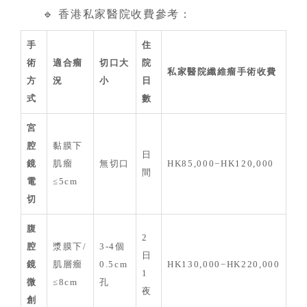
🔹 香港私家醫院收費參考：
手
住
術
適合瘤
切口大
院
私家醫院纖維瘤手術收費
方
況
小
日
式
數
宮
腔
黏膜下
日
鏡
肌瘤
無切口
HK85,000−HK120,000
間
電
≤5cm
切
腹
2
腔
漿膜下/
3-4個
日
鏡
肌層瘤
0.5cm
HK130,000−HK220,000
1
微
≤8cm
孔
夜
創