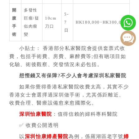
開
多發性
5-
腹
巨瘤/疑
10cm
7
HK180,000−HK300,000
手
似肉瘤
刀口
日
術
變
小貼士： 香港部分私家醫院會提供套票式收
費，包括手術費、房費、麻醉費等;但有啲項目如
化驗、術後觀察、突發情況未必包括。
想慳錢又有保障?不少人會考慮深圳私家醫院
如果你覺得香港私家醫院收費太高，其實不少
香港女士會選擇過深圳做手術，尤其係距離近、
收費合理、醫療設備愈來愈國際化。
深圳怡康醫院
：值得信賴的婦科專科醫院
✅ 收費公開透明
以
深圳怡康婦產醫院
為例，係羅湖區老字號
婦