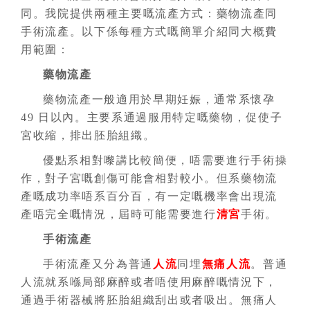
同。我院提供兩種主要嘅流產方式：藥物流產同
手術流產。以下係每種方式嘅簡單介紹同大概費
用範圍：
藥物流產
藥物流產一般適用於早期妊娠，通常系懷孕
49 日以內。主要系通過服用特定嘅藥物，促使子
宮收縮，排出胚胎組織。
優點系相對嚟講比較簡便，唔需要進行手術操
作，對子宮嘅創傷可能會相對較小。但系藥物流
產嘅成功率唔系百分百，有一定嘅機率會出現流
產唔完全嘅情況，屆時可能需要進行
清宮
手術。
手術流產
手術流產又分為普通
人流
同埋
無痛人流
。普通
人流就系喺局部麻醉或者唔使用麻醉嘅情況下，
通過手術器械將胚胎組織刮出或者吸出。無痛人