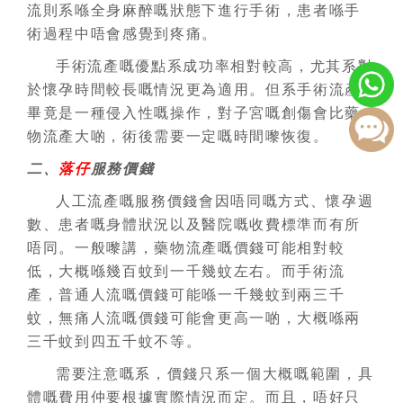
流則系喺全身麻醉嘅狀態下進行手術，患者喺手
術過程中唔會感覺到疼痛。
手術流產嘅優點系成功率相對較高，尤其系對
於懷孕時間較長嘅情況更為適用。但系手術流產
畢竟是一種侵入性嘅操作，對子宮嘅創傷會比藥
物流產大啲，術後需要一定嘅時間嚟恢復。
二、
落仔
服務價錢
人工流產嘅服務價錢會因唔同嘅方式、懷孕週
數、患者嘅身體狀況以及醫院嘅收費標準而有所
唔同。一般嚟講，藥物流產嘅價錢可能相對較
低，大概喺幾百蚊到一千幾蚊左右。而手術流
產，普通人流嘅價錢可能喺一千幾蚊到兩三千
蚊，無痛人流嘅價錢可能會更高一啲，大概喺兩
三千蚊到四五千蚊不等。
需要注意嘅系，價錢只系一個大概嘅範圍，具
體嘅費用仲要根據實際情況而定。而且，唔好只