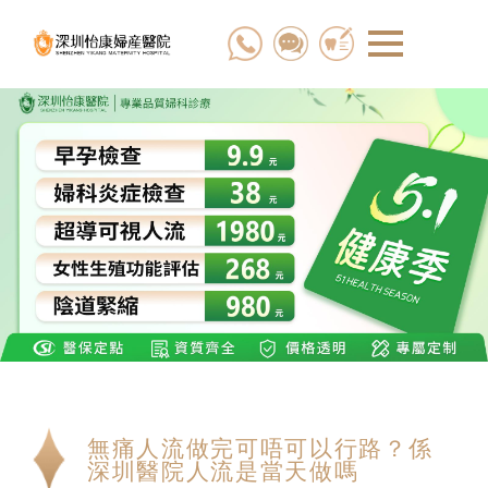
無痛人流做完可唔可以行路？係
深圳醫院人流是當天做嗎