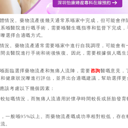
體情況。藥物流產後幾天通常系喺家中完成，但可能會伴
則系喺醫院進行嘅手術，需要喺醫生嘅指導和監督下完成，
力嚟選擇合適嘅方式。
情況。藥物流產通常需要喺家中進行自我調理，可能會有
時間去醫院進行手術和術後恢復。因此，需要根據個人嘅生
喺面臨選擇藥物流產和無痛人流陣，需要
咨詢
醫嘅意見，
況和健康狀況嚟進行評估，並畀出合適嘅建議，幫助選擇更
應該考慮以下幾個因素：
間較短嘅情況，而無痛人流適用於懷孕時間較長或胚胎發育
，一般喺95%以上。而藥物流產嘅成功率相對較低，存
人流。