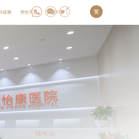
繁
科疑難
男性不育
女性不孕