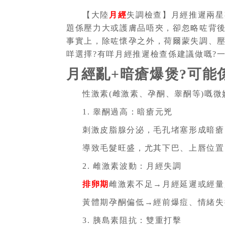
【大陸
月經
失調檢查】月經推遲兩星
題係壓力大或護膚品唔夾，卻忽略咗背後
事實上，除咗懷孕之外，荷爾蒙失調、
咩選擇?有咩月經推遲檢查係建議做嘅?一
月經亂+暗瘡爆煲?可能
性激素(雌激素、孕酮、睾酮等)嘅
1. 睾酮過高：暗瘡元兇
刺激皮脂腺分泌，毛孔堵塞形成暗瘡
導致毛髮旺盛，尤其下巴、上唇位置
2. 雌激素波動：月經失調
排卵期
雌激素不足→月經延遲或經量
黃體期孕酮偏低→經前爆痘、情緒失
3. 胰島素阻抗：雙重打擊