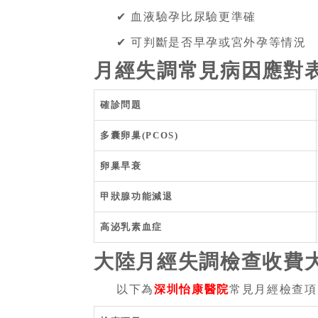
✔ 血液驗孕比尿驗更準確
✔ 可判斷是否早孕或宮外孕等情況
月經失調常見病因應對
確診問題
多囊卵巢(PCOS)
卵巢早衰
甲狀腺功能減退
高泌乳素血症
大陸月經失調檢查收費
以下為
深圳怡康醫院
常見月經檢查項