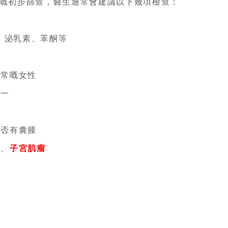
嘅初步篩查，醫生通常會建議以下幾項檢查：
H、泌乳素、睪酮等
異常嘅女性
之一
是否有囊腫
瘤、
子宮肌瘤