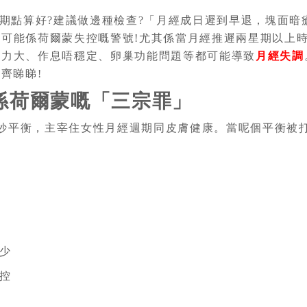
期點算好?建議做邊種檢查?「月經成日遲到早退，塊面暗
可能係荷爾蒙失控嘅警號!尤其係當月經推遲兩星期以上
壓力大、作息唔穩定、卵巢功能問題等都可能導致
月經失調
齊睇睇!
係荷爾蒙嘅「三宗罪」
微妙平衡，主宰住女性月經週期同皮膚健康。當呢個平衡被
少
控