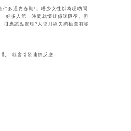
瘡仲多過青春期!」唔少女性以為呢啲問
時，好多人第一時間就懷疑係咪懷孕。但
。咁應該點處理?大陸月經失調檢查有啲
打亂，就會引發連鎖反應：