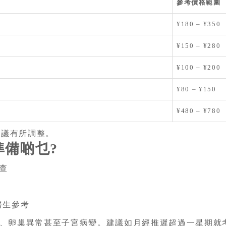
參考價格範圍
¥180 – ¥350
¥150 – ¥280
¥100 – ¥200
¥80 – ¥150
¥480 – ¥780
建議有所調整。
準備啲乜?
檢查
醫生參考
、卵巢異常甚至子宮病變。建議如月經推遲超過一星期就