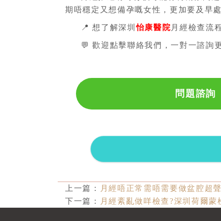
期唔穩定又想備孕嘅女性，更加要及早
📍 想了解深圳
怡康醫院
月經檢查流
💬 歡迎點擊聯絡我們，一對一諮詢更
問題諮詢
上一篇：
月經唔正常需唔需要做盆腔超聲
下一篇：
月經紊亂做咩檢查?深圳荷爾蒙