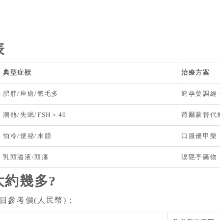
表
典型症狀
治療方案
肥胖/痤瘡/體毛多
避孕藥調經
潮熱/失眠/FSH＞40
荷爾蒙替代
怕冷/便秘/水腫
口服優甲樂
乳頭溢液/頭痛
溴隱亭藥物
大約幾多?
目參考價(人民幣)：