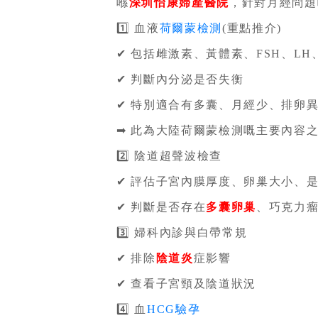
喺
深圳怡康婦產醫院
，針對月經問題
1️⃣ 血液
荷爾蒙檢測
(重點推介)
✔ 包括雌激素、黃體素、FSH、L
✔ 判斷內分泌是否失衡
✔ 特別適合有多囊、月經少、排卵
➡ 此為大陸荷爾蒙檢測嘅主要內容
2️⃣ 陰道超聲波檢查
✔ 評估子宮內膜厚度、卵巢大小、
✔ 判斷是否存在
多囊卵巢
、巧克力
3️⃣ 婦科內診與白帶常規
✔ 排除
陰道炎
症影響
✔ 查看子宮頸及陰道狀況
4️⃣ 血
HCG驗孕