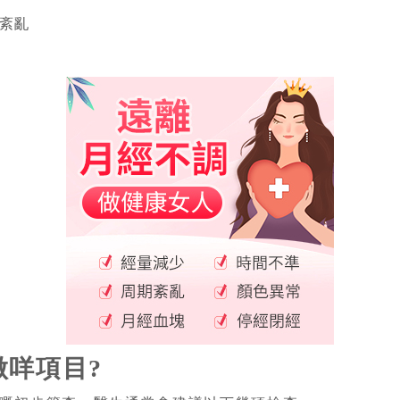
紊亂
做咩項目?