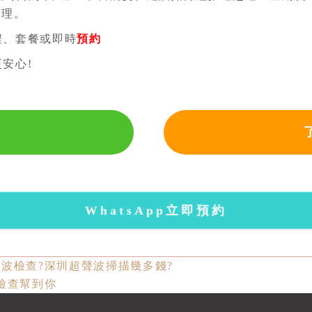
處理。
程、套餐或即時
預約
安心!
WhatsApp立即預約
波檢查?深圳超聲波掃描幾多錢?
檢查幫到你