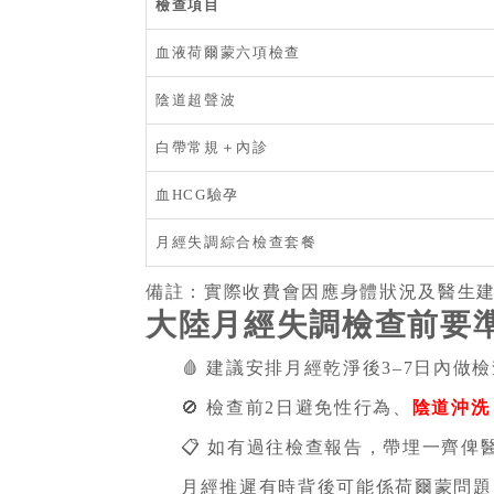
檢查項目
血液荷爾蒙六項檢查
陰道超聲波
白帶常規＋內診
血HCG驗孕
月經失調綜合檢查套餐
備註：實際收費會因應身體狀況及醫生
大陸月經失調
檢查前要
🩸 建議安排月經乾淨後3–7日內做
🚫 檢查前2日避免性行為、
陰道沖洗
📋 如有過往檢查報告，帶埋一齊俾
月經推遲有時背後可能係荷爾蒙問題