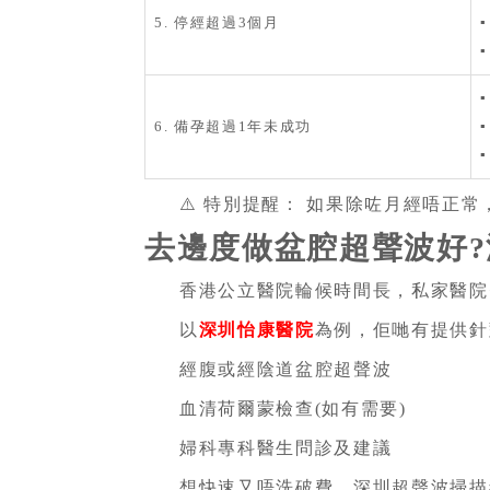
5. 停經超過3個月
6. 備孕超過1年未成功
⚠️ 特別提醒： 如果除咗月經唔正
去邊度做盆腔超聲波好?
香港公立醫院輪候時間長，私家醫院
以
深圳怡康醫院
為例，佢哋有提供針
經腹或經陰道盆腔超聲波
血清荷爾蒙檢查(如有需要)
婦科專科醫生問診及建議
想快速又唔洗破費，深圳超聲波掃描