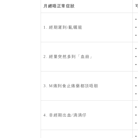
月經唔正常症狀
▪
1. 經期遲到/亂曬籠
2. 經量突然多到「血崩」
3. M痛到食止痛藥都頂唔順
▪
4. 非經期出血/滴滴仔
▪