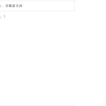
生、荷爾蒙失調
」!