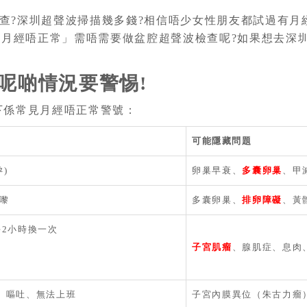
查?深圳超聲波掃描幾多錢?相信唔少女性朋友都試過有月
月經唔正常」需唔需要做盆腔超聲波檢查呢?如果想去深
呢啲情況要警惕!
下係常見月經唔正常警號：
可能隱藏問題
孕)
卵巢早衰、
多囊卵巢
、甲
先嚟
多囊卵巢、
排卵障礙
、黃
每2小時換一次
子宮肌瘤
、腺肌症、息肉
、嘔吐、無法上班
子宮內膜異位（朱古力瘤