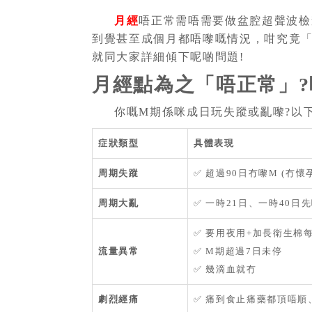
月經
唔正常需唔需要做盆腔超聲波檢
到覺甚至成個月都唔嚟嘅情況，咁究竟「
就同大家詳細傾下呢啲問題!
月經點為之「唔正常」?
你嘅M期係咪成日玩失蹤或亂嚟?以
症狀類型
具體表現
周期失蹤
✅ 超過90日冇嚟M (冇懷
周期大亂
✅ 一時21日、一時40日
✅ 要用夜用+加長衛生棉
流量異常
✅ M期超過7日未停
✅ 幾滴血就冇
劇烈經痛
✅ 痛到食止痛藥都頂唔順