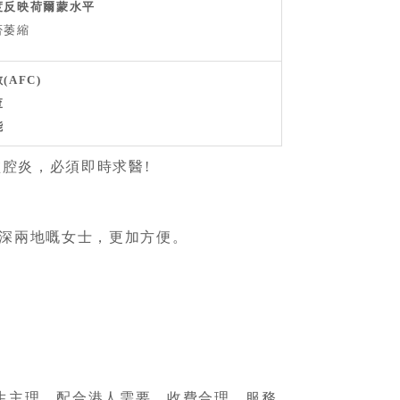
度反映荷爾蒙水平
否萎縮
AFC)
查
能
盆腔炎，必須即時求醫!
深兩地嘅女士，更加方便。
生主理，配合港人需要，收費合理、服務