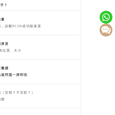
到手？
數量
積，診斷PCOS或功能衰退
膜厚度
息肉位置、大小
冇囊腫
粘連問題一掃即現
頭（宮頸？子宮腔？）
病變