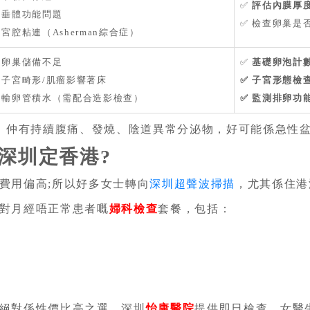
✅
評估內膜厚
▪️ 垂體功能問題
✅ 檢查卵巢是
▪️ 宮腔粘連（Asherman綜合症）
▪️ 卵巢儲備不足
✅
基礎卵泡計數(
▪️ 子宮畸形/肌瘤影響著床
✅ 子宮形態檢
▪️ 輸卵管積水（需配合造影檢查）
✅ 監測排卵功
常，仲有持續腹痛、發燒、陰道異常分泌物，好可能係急性
深圳定香港?
費用偏高;所以好多女士轉向
深圳超聲波掃描
，尤其係住港
對月經唔正常患者嘅
婦科檢查
套餐，包括：
絕對係性價比高之選。深圳
怡康醫院
提供即日檢查、女醫