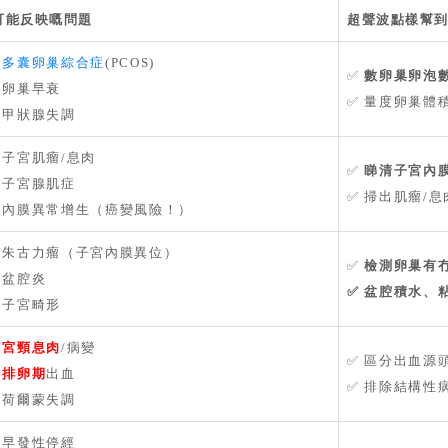
可能反映嘅問題
超聲波點樣幫
️
多囊卵巢綜合症
(PCOS)
✅
數卵巢卵泡
▪️ 卵巢早衰
✅ 量度卵巢體
▪️ 甲狀腺失調
▪️ 子宮肌瘤/息肉
✅
睇清子宮內
▪️ 子宮腺肌症
✅ 掃出肌瘤/
▪️ 內膜異常增生（癌變風險！）
▪️ 朱古力瘤（子宮內膜異位）
✅
檢測卵巢有
▪️ 盆腔炎
✅ 盆腔積水、
▪️ 子宮畸形
️
宮頸息肉
/病變
✅ 區分出血源
️
排卵期
出血
✅ 排除結構性
▪️ 荷爾蒙失調
▪️ 早發性停經