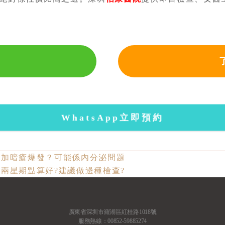
WhatsApp立即預約
時加暗瘡爆發？可能係內分泌問題
兩星期點算好?建議做邊種檢查?
廣東省深圳市羅湖區紅桂路1018號
服務熱線：00852-59885274