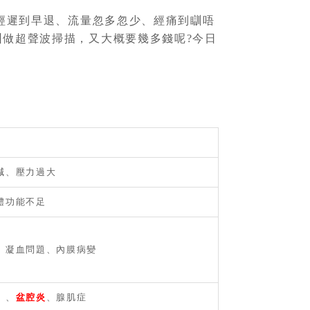
經遲到早退、流量忽多忽少、經痛到瞓唔
圳做超聲波掃描，又大概要幾多錢呢?今日
減、壓力過大
體功能不足
、凝血問題、內膜病變
）、
盆腔炎
、腺肌症