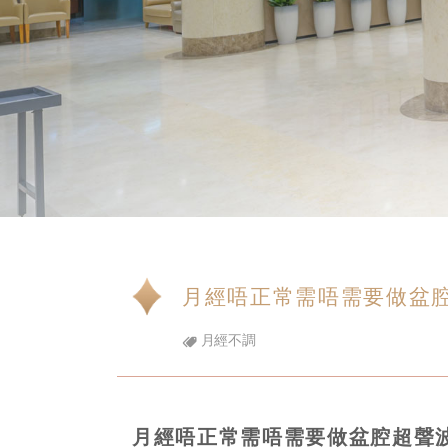
月經唔正常需唔需要做盆腔
月經不調
月經唔正常需唔需要做盆腔超聲波