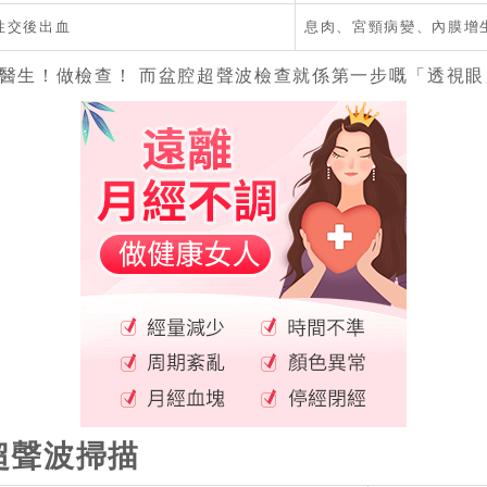
性交後出血
息肉、宮頸病變、內膜增
醫生！做檢查！ 而盆腔超聲波檢查就係第一步嘅「透視眼
超聲波掃描