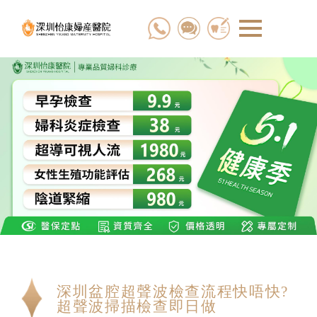
深圳盆腔超聲波檢查流程快唔快?
超聲波掃描檢查即日做