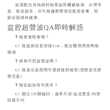
如需配合其他婦科檢查如荷爾蒙檢測、白帶常
規、陰道鏡等，亦可根據實際情況配搭套餐，照
顧全面婦科健康。
盆腔超聲波QA即時解惑
❓ 檢查會唔會痛？
👉 陰超探頭直徑僅2cm，配合醫用潤滑劑無
痛感
❓ 經期可照超聲波嗎？
👉 陰道出血期間可選經腹部檢查(需憋尿至膀
胱充盈)
❓ 報告點知有冇異常？
👉 關注3大關鍵詞：邊界不清/血流豐富/內部
回聲不均