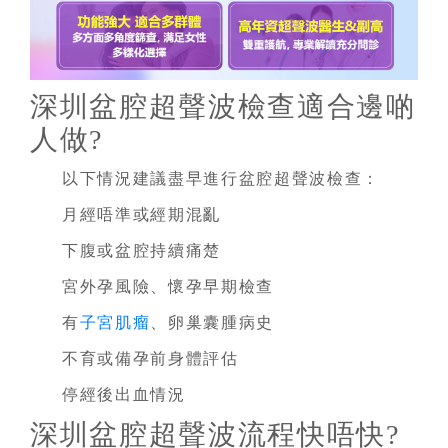
深圳盆腔超聲波檢查適合邊啲
人做?
以下情況建議盡早進行盆腔超聲波檢查：
月經唔準或經期混亂
下腹或盆腔持續痛楚
宮外孕風險、懷孕早期檢查
有
子宮肌瘤
、卵巢囊腫病史
不育或備孕前身體評估
停經後出血情況
深圳盆腔超聲波流程快唔快?