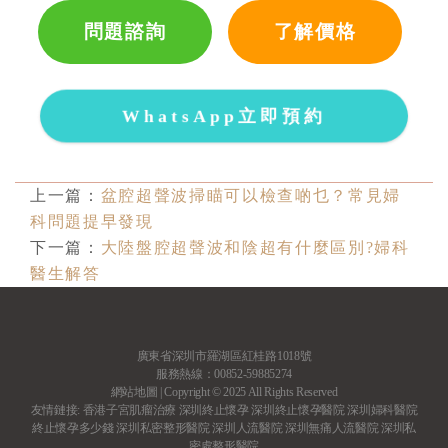
問題諮詢
了解價格
WhatsApp立即預約
上一篇：
盆腔超聲波掃瞄可以檢查啲乜？常見婦
科問題提早發現
下一篇：
大陸盤腔超聲波和陰超有什麼區別?婦科
醫生解答
廣東省深圳市羅湖區紅桂路1018號
服務熱線：00852-59885274
網站地圖
| Copyright © 2025 All Rights Reserved
友情鏈接:
香港子宮肌瘤治療
深圳終止懷孕
深圳終止懷孕醫院
深圳婦科醫院
終止懷孕多少錢
深圳私密整形醫院
深圳人流醫院
深圳無痛人流醫院
深圳私
密處整形醫院