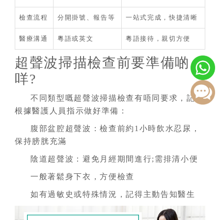
檢查流程
分開掛號、報告等
一站式完成，快捷清晰
醫療溝通
粵語或英文
粵語接待，親切方便
超聲波掃描檢查前要準備啲
咩?
不同類型嘅超聲波掃描檢查有唔同要求，記得
根據醫護人員指示做好準備：
腹部盆腔超聲波：檢查前約1小時飲水忍尿，
保持膀胱充滿
陰道超聲波：避免月經期間進行;需排清小便
一般著鬆身下衣，方便檢查
如有過敏史或特殊情況，記得主動告知醫生