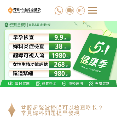
盆腔超聲波掃瞄可以檢查啲乜？
常見婦科問題提早發現