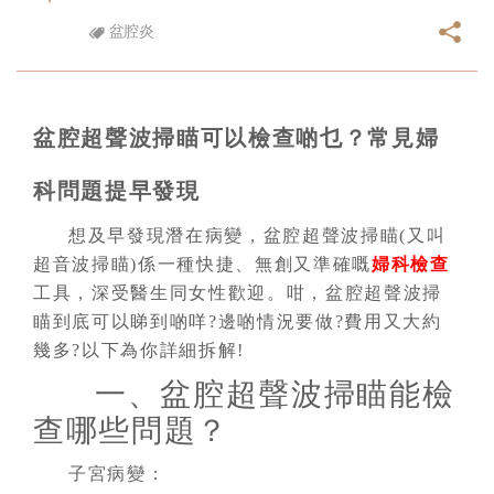
盆腔炎
盆腔超聲波掃瞄可以檢查啲乜？常見婦
科問題提早發現
想及早發現潛在病變，盆腔超聲波掃瞄(又叫
超音波掃瞄)係一種快捷、無創又準確嘅
婦科檢查
工具，深受醫生同女性歡迎。咁，盆腔超聲波掃
瞄到底可以睇到啲咩?邊啲情況要做?費用又大約
幾多?以下為你詳細拆解!
一、盆腔超聲波掃瞄能檢
查哪些問題？
子宮病變：