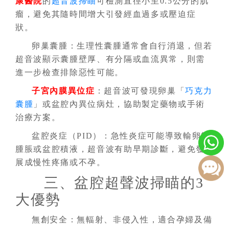
康醫院
的
超音波掃瞄
可檢測直徑小至0.5公分的肌
瘤，避免其隨時間增大引發經血過多或壓迫症
狀。
卵巢囊腫：生理性囊腫通常會自行消退，但若
超音波顯示囊腫壁厚、有分隔或血流異常，則需
進一步檢查排除惡性可能。
子宮內膜異位症
：超音波可發現卵巢「
巧克力
囊腫
」或盆腔內異位病灶，協助製定藥物或手術
治療方案。
盆腔炎症（PID）：急性炎症可能導致輸卵管
腫脹或盆腔積液，超音波有助早期診斷，避免發
展成慢性疼痛或不孕。
三、盆腔超聲波掃瞄的3
大優勢
無創安全：無輻射、非侵入性，適合孕婦及備