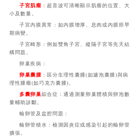
子宮肌瘤
：超音波可清晰顯示肌瘤的位置、大
小及數量。
子宮內膜異常：如內膜增厚、息肉或內膜癌早
期病變。
子宮畸形：例如雙角子宮、縱隔子宮等先天結
構問題。
卵巢疾病：
卵巢囊腫
：區分生理性囊腫(如濾泡囊腫)與病
理性腫瘤(如巧克力囊腫)。
多囊卵巢
綜合症：通過測量卵巢體積與卵泡數
量輔助診斷。
輸卵管及盆腔問題：
輸卵管積水：檢測因炎症或感染引起的輸卵管
擴張。