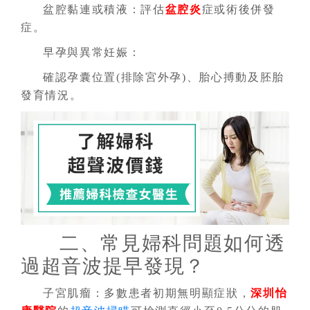
盆腔黏連或積液：評估
盆腔炎
症或術後併發
症。
早孕與異常妊娠：
確認孕囊位置(排除宮外孕)、胎心搏動及胚胎
發育情況。
二、常見婦科問題如何透
過超音波提早發現？
子宮肌瘤：多數患者初期無明顯症狀，
深圳怡