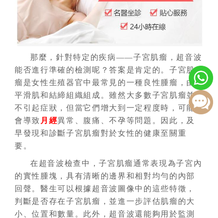
那麼，針對特定的疾病——子宮肌瘤，超音波
能否進行準確的檢測呢？答案是肯定的。子宮肌
瘤是女性生殖器官中最常見的一種良性腫瘤，由
平滑肌和結締組織組成。雖然大多數子宮肌瘤並
不引起症狀，但當它們增大到一定程度時，可能
會導致
月經
異常、腹痛、不孕等問題。因此，及
早發現和診斷子宮肌瘤對於女性的健康至關重
要。
在超音波檢查中，子宮肌瘤通常表現為子宮內
的實性腫塊，具有清晰的邊界和相對均勻的內部
回聲。醫生可以根據超音波圖像中的這些特徵，
判斷是否存在子宮肌瘤，並進一步評估肌瘤的大
小、位置和數量。此外，超音波還能夠用於監測