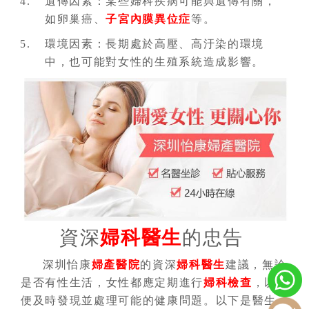
遺傳因素：某些婦科疾病可能與遺傳有關，
如卵巢癌、
子宮內膜異位症
等。
環境因素：長期處於高壓、高汙染的環境
中，也可能對女性的生殖系統造成影響。
資深
婦科醫生
的忠告
深圳怡康
婦產醫院
的資深
婦科醫生
建議，無論
是否有性生活，女性都應定期進行
婦科檢查
，以
便及時發現並處理可能的健康問題。以下是醫生