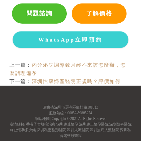
問題諮詢
了解價格
WhatsApp立即預約
上一篇：
內分泌失調導致月經不來該怎麼辦，怎
麼調理備孕
下一篇：
深圳怡康婦產醫院正規嗎？評價如何
廣東省深圳市羅湖區紅桂路1018號
服務熱線：00852-59885274
網站地圖
| Copyright © 2025 All Rights Reserved
友情鏈接:
香港子宮肌瘤治療
深圳終止懷孕
深圳終止懷孕醫院
深圳婦科醫院
終止懷孕多少錢
深圳私密整形醫院
深圳人流醫院
深圳無痛人流醫院
深圳私
密處整形醫院