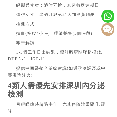
經期異常者：隨時可檢，無需特定週期日
備孕女性：建議月經第21天加測黃體酮
檢測方式：
抽血(空腹4小時)+ 唾液採集(3個時段)
報告解讀：
1-3個工作日出結果，標註暗瘡關聯指標(如
DHEA-S、IGF-1)
提供中西醫整合治療建議(如避孕藥調經或中
藥滋陰降火)
4類人需優先安排深圳內分泌
檢測
月經唔準時超過半年，尤其伴隨體重驟升/驟
降。