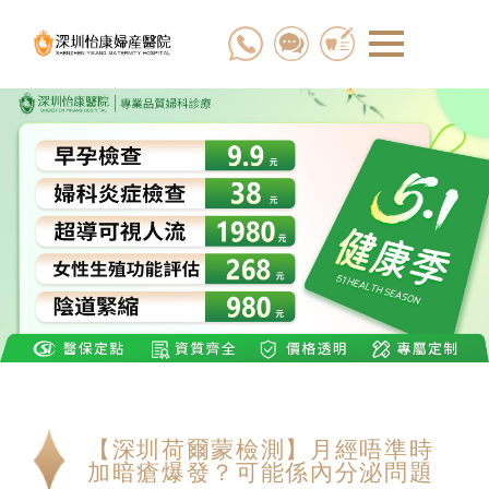
【深圳荷爾蒙檢測】月經唔準時
加暗瘡爆發？可能係內分泌問題