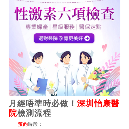
月經唔準時必做！
深圳怡康醫
院
檢測流程
預約
時段：