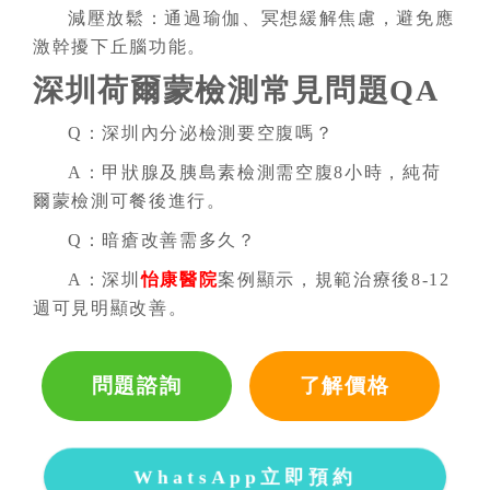
減壓放鬆：通過瑜伽、冥想緩解焦慮，避免應
激幹擾下丘腦功能。
深圳荷爾蒙檢測
常見問題QA
Q：深圳內分泌檢測要空腹嗎？
A：甲狀腺及胰島素檢測需空腹8小時，純荷
爾蒙檢測可餐後進行。
Q：暗瘡改善需多久？
A：深圳
怡康醫院
案例顯示，規範治療後8-12
週可見明顯改善。
問題諮詢
了解價格
WhatsApp立即預約