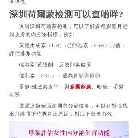
著降低。
深圳荷爾蒙檢測可以查啲咩?
透過深圳荷爾蒙檢測，可以了解多種影響月經
與皮膚的內分泌指標，例如：
黃體生成素（LH）/促卵泡素（FSH）比值：
評估排卵功能
雌激素/黃體酮：反映卵巢健康
催乳素（PRL）：過高會影響排卵
睪酮/雄激素水平：與
多囊卵巢
、暗瘡、毛髮
有關
透過這類全面深圳內分泌檢測，可以針對性找
出月經唔準時嘅真正原因，對症下藥更有效。