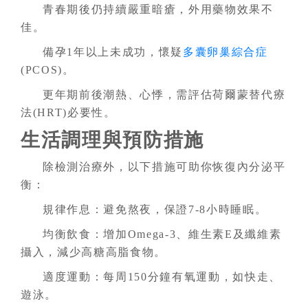
青春期後仍持續嚴重暗瘡，外用藥物效果不
佳。
備孕1年以上未成功，懷疑
多囊卵巢綜合症
(PCOS)。
更年期前後潮熱、心悸，需評估荷爾蒙替代療
法(HRT)必要性。
生活調理與預防措施
除檢測治療外，以下措施可助你恢復內分泌平
衡：
規律作息：避免熬夜，保證7-8小時睡眠。
均衡飲食：增加Omega-3、維生素E及纖維素
攝入，減少高糖高脂食物。
適度運動：每周150分鐘有氧運動，如快走、
遊泳。