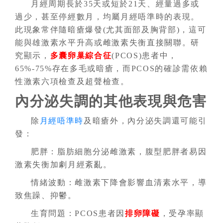
月經周期長於35天或短於21天、經量過多或
過少，甚至停經數月，均屬月經唔準時的表現。
此現象常伴隨暗瘡爆發(尤其面部及胸背部)，這可
能與雄激素水平升高或雌激素失衡直接關聯。研
究顯示，
多囊卵巢綜合征
(PCOS)患者中，
65%-75%存在多毛或暗瘡，而PCOS的確診需依賴
性激素六項檢查及超聲檢查。
內分泌失調的其他表現與危害
除
月經唔準時
及暗瘡外，內分泌失調還可能引
發：
肥胖：脂肪細胞分泌雌激素，腹型肥胖者易因
激素失衡加劇月經紊亂。
情緒波動：雌激素下降會影響血清素水平，導
致焦躁、抑鬱。
生育問題：PCOS患者因
排卵障礙
，受孕率顯