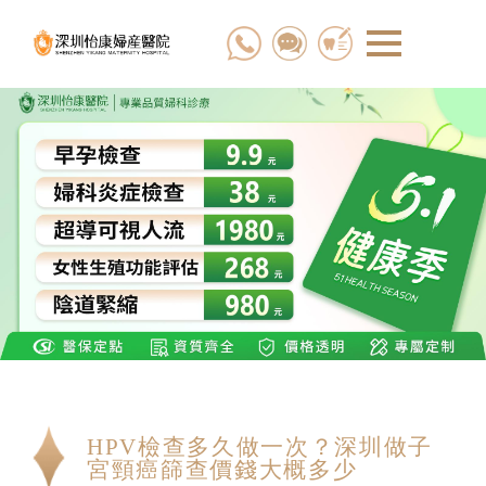
HPV檢查多久做一次？深圳做子
宮頸癌篩查價錢大概多少