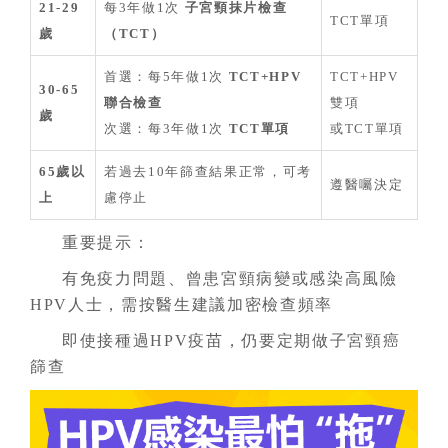
21-29
每3年做1次
子宮頸抹片檢查
TCT單項
歲
（TCT）
首選：每5年做1次
TCT+HPV
TCT+HPV
30-65
聯合檢查
雙項
歲
次選：每3年做1次
TCT單項
或TCT單項
65歲以
若過去10年篩查結果正常，可考
遵醫囑決定
上
慮停止
重要提示：
有免疫力問題、曾患宮頸病變或感染高風險
HPV人士，需按醫生建議加密檢查頻率
即使接種過HPV疫苗，仍要定期做子宮頸癌
篩查