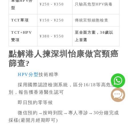
單做HPV分
¥250 - ¥350
只驗高危型HPV病毒
型
TCT單項
¥150 - ¥250
傳統宮頸細胞檢查
TCT+HPV
至全面方案，30歲以
¥380 - ¥550
雙項
上首選
點解港人揀深圳怡康做宮頸癌
篩查?
HPV分型
技術精準
採用國際認證檢測系統，區分16/18等高危型
別，報告獲香港醫生認可
即日預約零等候
微信預約→按時到院→專人導診→30分鐘完成
採樣(避開月經期即可)