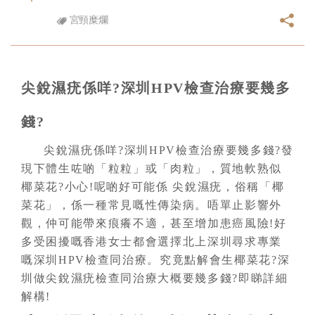
宮頸糜爛
尖銳濕疣係咩?深圳HPV檢查治療要幾多
錢?
尖銳濕疣係咩?深圳HPV檢查治療要幾多錢?發
現下體生咗啲「粒粒」或「肉粒」，質地軟熟似
椰菜花?小心!呢啲好可能係 尖銳濕疣，俗稱「椰
菜花」，係一種常見嘅性傳染病。唔單止影響外
觀，仲可能帶來痕癢不適，甚至增加患癌風險!好
多受困擾嘅香港女士都會選擇北上深圳尋求專業
嘅深圳HPV檢查同治療。究竟點解會生椰菜花?深
圳做尖銳濕疣檢查同治療大概要幾多錢?即睇詳細
解構!