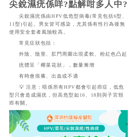
尖銳濕疣係咩?點解咁多人中?
尖銳濕疣係由HPV低危型病毒(常見包括6型、
11型)引起。男女皆可感染，尤其係有性行為後無
使用安全套者風險較高。
常見症狀包括：
外陰、陰莖、肛門周圍出現柔軟、粉紅色凸起
疣體呈「椰菜花狀」，數量漸增
有時會痕癢、出血或不適
💡 注意：唔係所有HPV都會引起癌症，低危
型只會造成濕疣，但高危型如16、18則與子宮頸
癌有關。