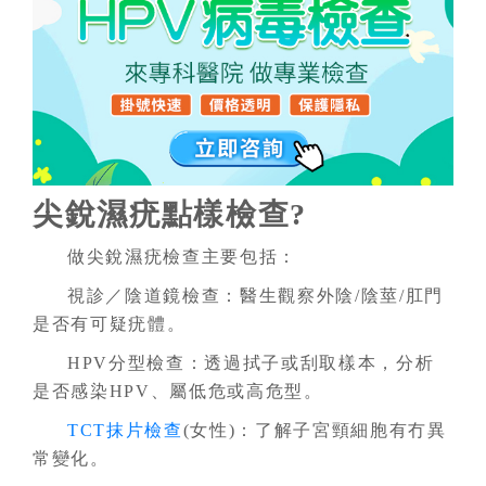
尖銳濕疣點樣檢查?
做尖銳濕疣檢查主要包括：
視診／陰道鏡檢查：醫生觀察外陰/陰莖/肛門
是否有可疑疣體。
HPV分型檢查：透過拭子或刮取樣本，分析
是否感染HPV、屬低危或高危型。
TCT抹片檢查
(女性)：了解子宮頸細胞有冇異
常變化。