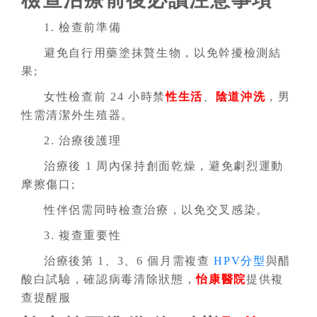
1. 檢查前準備
避免自行用藥塗抹贅生物，以免幹擾檢測結
果;
女性檢查前 24 小時禁
性生活
、
陰道沖洗
，男
性需清潔外生殖器。
2. 治療後護理
治療後 1 周內保持創面乾燥，避免劇烈運動
摩擦傷口;
性伴侶需同時檢查治療，以免交叉感染。
3. 複查重要性
治療後第 1、3、6 個月需複查
HPV分型
與醋
酸白試驗，確認病毒清除狀態，
怡康醫院
提供複
查提醒服