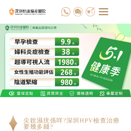
尖銳濕疣係咩?深圳HPV檢查治療
要幾多錢?