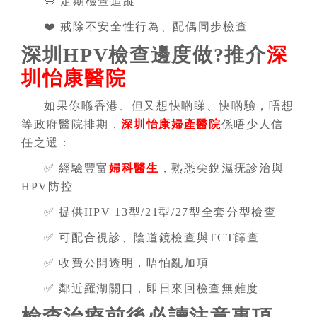
🧼 定期檢查追蹤
❤️ 戒除不安全性行為、配偶同步檢查
深圳HPV檢查邊度做?推介
深
圳怡康醫院
如果你喺香港、但又想快啲睇、快啲驗，唔想
等政府醫院排期，
深圳怡康婦產醫院
係唔少人信
任之選：
✅ 經驗豐富
婦科醫生
，熟悉尖銳濕疣診治與
HPV防控
✅ 提供HPV 13型/21型/27型全套分型檢查
✅ 可配合視診、陰道鏡檢查與TCT篩查
✅ 收費公開透明，唔怕亂加項
✅ 鄰近羅湖關口，即日來回檢查無難度
檢查治療前後必讀注意事項