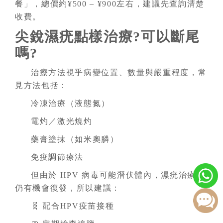
餐」，總價約¥500 – ¥900左右，建議先查詢清楚
收費。
尖銳濕疣點樣治療?可以斷尾
嗎?
治療方法視乎病變位置、數量與嚴重程度，常
見方法包括：
冷凍治療（液態氮）
電灼／激光燒灼
藥膏塗抹（如米奧膦）
免疫調節療法
但由於 HPV 病毒可能潛伏體內，濕疣治療後
仍有機會復發，所以建議：
🧬 配合HPV疫苗接種