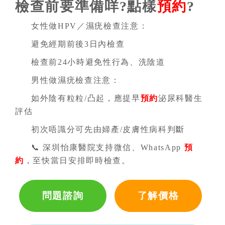
檢查前要準備咩?點樣
預約
?
女性做HPV／濕疣檢查注意：
避免經期前後3日內檢查
檢查前24小時避免性行為、洗陰道
男性做濕疣檢查注意：
如外陰有粒粒/凸起，應提早
預約
泌尿科醫生
評估
初次唔識分可先由婦產/皮膚性病科判斷
📞 深圳怡康醫院支持微信、WhatsApp
預
約
，至快當日安排即時檢查。
問題諮詢
了解價格