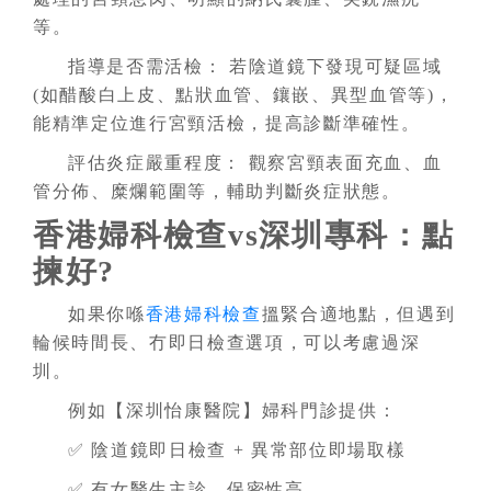
等。
指導是否需活檢： 若陰道鏡下發現可疑區域
(如醋酸白上皮、點狀血管、鑲嵌、異型血管等)，
能精準定位進行宮頸活檢，提高診斷準確性。
評估炎症嚴重程度： 觀察宮頸表面充血、血
管分佈、糜爛範圍等，輔助判斷炎症狀態。
香港婦科檢查vs深圳專科：點
揀好?
如果你喺
香港婦科檢查
搵緊合適地點，但遇到
輪候時間長、冇即日檢查選項，可以考慮過深
圳。
例如【深圳怡康醫院】婦科門診提供：
✅ 陰道鏡即日檢查 + 異常部位即場取樣
✅ 有女醫生主診，保密性高