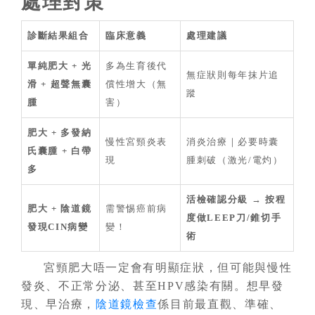
處理對策
診斷結果組合
臨床意義
處理建議
單純肥大 + 光
多為生育後代
無症狀則每年抹片追
滑 + 超聲無囊
償性增大（無
蹤
腫
害）
肥大 + 多發納
慢性宮頸炎表
消炎治療｜必要時囊
氏囊腫 + 白帶
現
腫刺破（激光/電灼）
多
活檢確認分級 → 按程
肥大 + 陰道鏡
需警惕癌前病
度做LEEP刀/錐切手
發現CIN病變
變！
術
宮頸肥大唔一定會有明顯症狀，但可能與慢性
發炎、不正常分泌、甚至HPV感染有關。想早發
現、早治療，
陰道鏡檢查
係目前最直觀、準確、