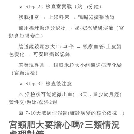
🔹 Step 2：檢查室實戰（約15分鐘）
膀胱排空 → 上婦科床 → 鴨嘴器擴張陰道
醫用棉球擦淨分泌物 → 塗抹5%醋酸溶液（宮
頸會短暫變白）
陰道鏡鏡頭放大15-40倍 → 觀察血管/上皮顏
色變化 → 可疑區攝影記錄
若發現異常 → 鉗取米粒大小組織送病理化驗
（宮頸活檢）
🔹 Step 3：檢查後注意
⚠️ 活檢後可能輕微出血(1-3天，量少於月經)|
禁性交/遊泳/盆浴2週
📅 7-10天取病理報告(確診病變的核心依據！)
宮頸肥大要擔心嗎?三類情況