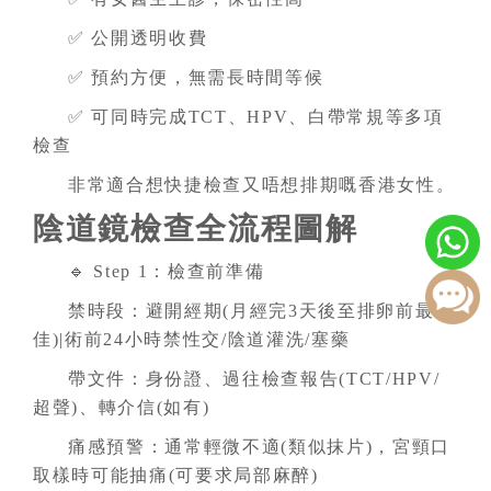
✅ 公開透明收費
✅ 預約方便，無需長時間等候
✅ 可同時完成TCT、HPV、白帶常規等多項
檢查
非常適合想快捷檢查又唔想排期嘅香港女性。
陰道鏡檢查全流程圖解
🔹 Step 1：檢查前準備
禁時段：避開經期(月經完3天後至排卵前最
佳)|術前24小時禁性交/陰道灌洗/塞藥
帶文件：身份證、過往檢查報告(TCT/HPV/
超聲)、轉介信(如有)
痛感預警：通常輕微不適(類似抹片)，宮頸口
取樣時可能抽痛(可要求局部麻醉)