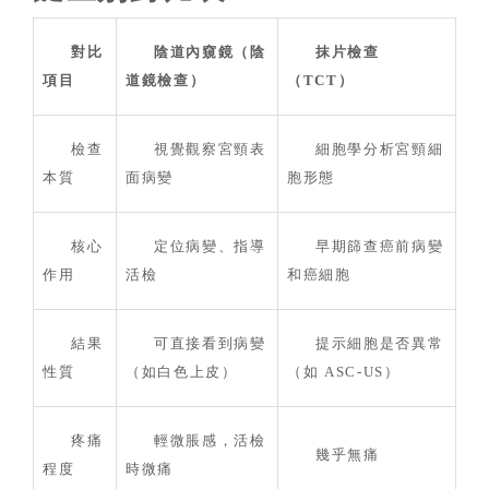
對比
陰道內窺鏡（陰
抹片檢查
項目
道鏡檢查）
（TCT）
檢查
視覺觀察宮頸表
細胞學分析宮頸細
本質
面病變
胞形態
核心
定位病變、指導
早期篩查癌前病變
作用
活檢
和癌細胞
結果
可直接看到病變
提示細胞是否異常
性質
（如白色上皮）
（如 ASC-US）
疼痛
輕微脹感，活檢
幾乎無痛
程度
時微痛