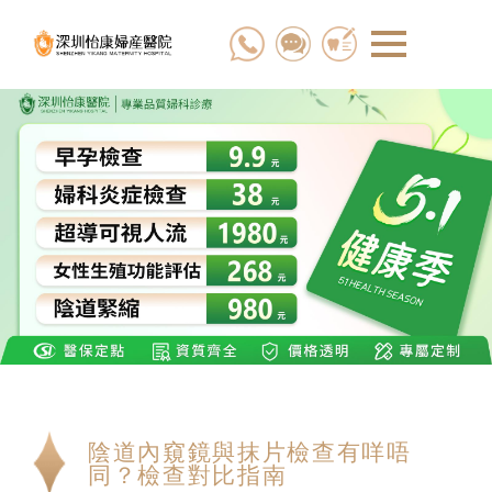
陰道內窺鏡與抹片檢查有咩唔
同？檢查對比指南