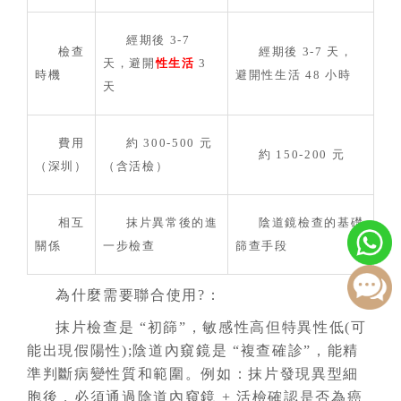
經期後 3-7
檢查
經期後 3-7 天，
天，避開
性生活
3
時機
避開性生活 48 小時
天
費用
約 300-500 元
約 150-200 元
（深圳）
（含活檢）
相互
抹片異常後的進
陰道鏡檢查的基礎
關係
一步檢查
篩查手段
為什麼需要聯合使用?：
抹片檢查是 “初篩”，敏感性高但特異性低(可
能出現假陽性);陰道內窺鏡是 “複查確診”，能精
準判斷病變性質和範圍。例如：抹片發現異型細
胞後，必須通過陰道內窺鏡 + 活檢確認是否為癌