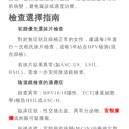
前病變，避免漏診或過度治療。
檢查選擇指南
初篩優先選抹片檢查
對於無症狀且篩檢正常的女性，建議每3年進
行一次柏氏抹片檢查，或每5年結合HPV檢測(混
合篩檢)。
若抹片結果異常(如ASC-US、LSIL、
HSIL)，需進一步安排陰道鏡檢查。
陰道鏡檢查的適應症
篩查異常：HPV16/18陽性、TCT(液基細胞
學)報告HSIL或ASC-H。
臨床症狀：性交後出血、異常分泌物、
宮頸糜
爛
或肉眼可疑腫瘤。
術後追蹤：宮頸癌前病變(如CIN)治療後定期