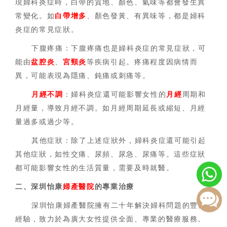
現婦科炎症時，白帶的質地、顏色、氣味等都會發生異
常變化。如
白帶增多
、顏色發黃、有異味等，都是婦科
炎症的常見症狀。
下腹疼痛：下腹疼痛也是婦科炎症的常見症狀，可
能由
盆腔炎
、
宮頸炎
等疾病引起。疼痛程度因病情而
異，可能表現為隱痛、鈍痛或刺痛等。
月經不調
：婦科炎症還可能影響女性的
月經
周期和
月經量，導致月經不調。如月經周期延長或縮短、月經
量過多或過少等。
其他症狀：除了上述症狀外，婦科炎症還可能引起
其他症狀，如性交痛、尿頻、尿急、尿痛等。這些症狀
都可能影響女性的生活質量，需要及時就醫。
二、深圳怡康
婦產醫院
的專業治療
深圳怡康婦產醫院擁有二十年解決婦科問題的豐富
經驗，致力於為廣大女性提供全面、專業的醫療服務。