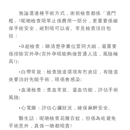
無論選邊種手術方式，術前檢查都係「過門
檻」!呢啲檢查唔單止係費用一部分，更重要係確
保手術安全，絕對唔可以省。常見檢查項目包
括：
•B超檢查：睇清楚孕囊位置同大細，最重要
係排除宮外孕(宮外孕唔能夠做普通人流，風險極
高!);
•白帶常規：檢查陰道環境有冇炎症，有陰道
炎要治好先能手術，唔係會感染;
•血液檢查：查血常規、凝血功能，評估手術
風險;
•心電圖：評估心臟狀況，確保麻醉安全。
醫生話：呢啲檢查花幾百蚊，但係為咗避免
手術意外，真係一啲都唔貴!