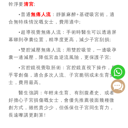
幹淨要
清宮
;
•普通
無痛人流
：靜脈麻醉+基礎吸宮術，適
合無特殊情況嘅女士，費用適中;
•超導視覺無痛人流：手術時醫生可以透過屏
幕睇到孕囊位置，精準度更高，減少子宮刮損;
•雙腔減壓無痛人流：用雙腔吸管，一邊吸孕
囊一邊減壓，降低宮血逆流風險，更保護子宮;
•宮腔鏡視覺取胚術：宮腔鏡直視下操作，幾
乎零創傷，適合多次人流、子宮脆弱或未生育女
士，費用最高。
醫生強調：年輕未生育、有剖腹產史、或者
好擔心子宮損傷嘅女士，會優先推薦後面幾種微
創方式，雖然貴少少，但係保住子宮同生育力，
長遠嚟講更劃算!