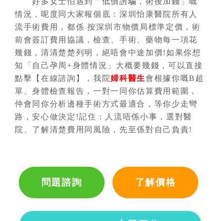
好多女士怕遇到「低價誘騙，術後加錢」嘅
情況，呢度同大家報個底：深圳怡康醫院所有人
流手術費用，都係 按深圳市物價局標準定價，術
前會簽訂費用協議，檢查、手術、藥物每一項花
幾錢，清清楚楚列明，絕唔會中途加價!如果你想
知「自己孕周+身體情況」大概要幾錢，可以直接
點擊【在線諮詢】，我院
婦科醫生
會根據你嘅B超
單、身體檢查報告，一對一同你估算費用範圍，
仲會同你分析邊種手術方式最適合，等你少走彎
路，安心做決定!記住：人流唔係小事，選對醫
院、了解清楚費用同風險，先至係對自己負責!
問題諮詢
了解價格