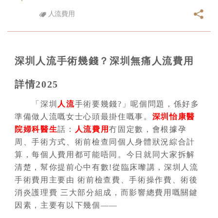
人流費用
深圳人流手術幾錢？深圳無痛人流費用
詳情2025
「深圳
人流
手術要幾錢?」呢個問題，係好多
準備做人流嘅女士心頭最掛住嘅事。
深圳怡康醫
院
婦科醫生
話：
人流費用
冇固定數，會根據孕
周、手術方式、術前檢查同個人身體狀況綜合計
算，每個人費用都可能唔同。今日就同大家拆解
清楚，幫你提前心中有數!從臨床嚟講，深圳人流
手術費用主要由 術前檢查費、手術操作費、術後
消炎護理費 三大部分組成，而影響總費用嘅關鍵
因素，主要有以下幾個——