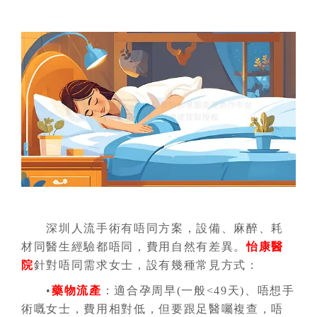
深圳人流手術有唔同方案，設備、麻醉、耗
材同醫生經驗都唔同，費用自然有差異。
怡康醫
院
針對唔同需求女士，設有幾種常見方式：
•
藥物流產
：適合孕周早(一般<49天)、唔想手
術嘅女士，費用相對低，但要跟足醫囑複查，唔