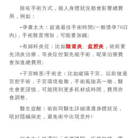
除咗手術方式，個人身體狀況都會影響總費
用，例如：
•孕囊太大：超過最佳手術時間(一般懷孕70日
內)，手術難度增加，可能要加錢;
•有婦科炎症：比如
陰道炎
、
盆腔炎
，術前要
先消炎治療，等炎症控製先能手術，呢筆治療費
會加進總費用;
•子宮畸形/手術史：比如縱隔子宮、以前做過
宮腔手術，子宮環境複雜，手術風險高一啲，醫
生會更謹慎，可能用到更多耗材或時間，費用亦
會調整。
醫生提醒：術前同醫生詳細溝通身體狀況，
唔好隱瞞病史，避免術中出現意外!