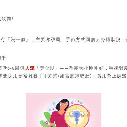
定幾錢
!
用
冇「統一價」，主要睇孕周、手術方式同個人身體狀況，
越平
懷孕
周係
人流
「黃金期」
孕囊大小剛剛好，手術難
6-8
——
需要採用更複雜嘅手術方式
如宮腔鏡取胚
，費用會上調幾
(
)