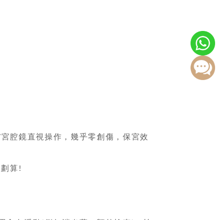
宮腔鏡直視操作，幾乎零創傷，保宮效
/
更劃算
!