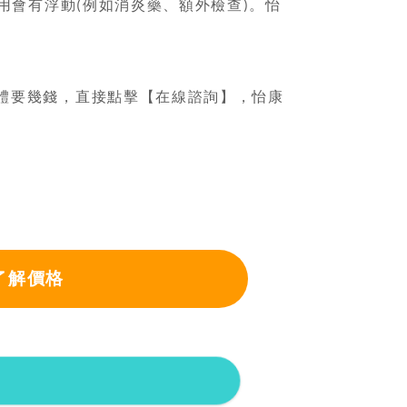
用會有浮動
例如消炎藥、額外檢查
。怡
(
)
體要幾錢，直接點擊【在線諮詢】，怡康
了解價格