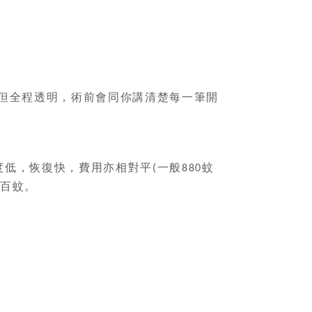
但全程透明，術前會同你講清楚每一筆開
度低，恢復快，費用亦相對平
一般
蚊
(
880
百蚊。