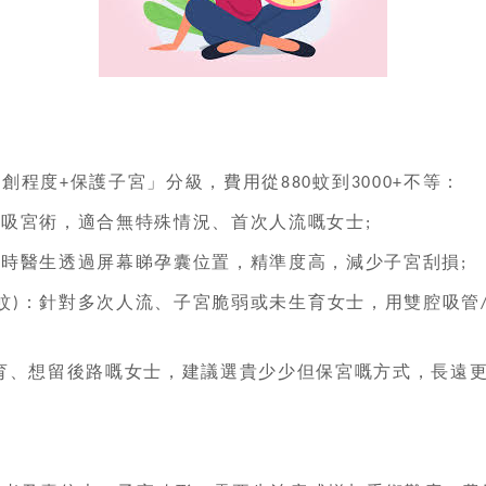
微創程度
保護子宮」分級，費用從
蚊到
不等：
+
880
3000+
吸宮術，適合無特殊情況、首次人流嘅女士
+
;
術時醫生透過屏幕睇孕囊位置，精準度高，減少子宮刮損
;
蚊
：針對多次人流、子宮脆弱或未生育女士，用雙腔吸管
)
育、想留後路嘅女士，建議選貴少少但保宮嘅方式，長遠