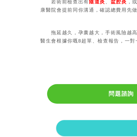
若術前檢查出有
陰道炎
、
盆腔炎
，
康醫院會提前同你溝通，確認總費用先
拖延越久，孕囊越大，手術風險越高
醫生會根據你嘅
超單、檢查報告，一對
B
問題諮詢