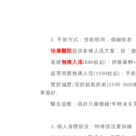
手術方式：技術唔同，價錢有差
2.
怡康醫院
提供多種人流方案，按「
基礎
無痛人流
蚊起
：靜脈麻醉
(880
)
超導視覺無痛人流
蚊起
：手
(1500
)
雙腔減壓
宮腔鏡取胚術
/
(2500-3000
果最好。
醫生提醒：唔好只睇價錢
年輕未生
!
個人身體狀況：特殊情況要加錢
3.