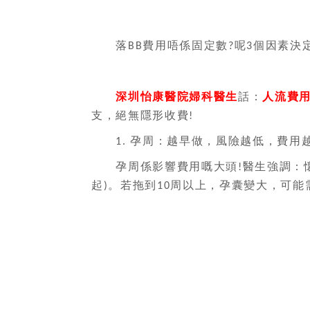
落
費用唔係固定數
呢
個因素決
BB
?
3
深圳怡康醫院
婦科醫生
話：
人流費
支，絕無隱形收費
!
孕周：越早做，風險越低，費用
1.
孕周係影響費用嘅大頭
醫生強調：
!
起
。若拖到
周以上，孕囊變大，可能
)
10