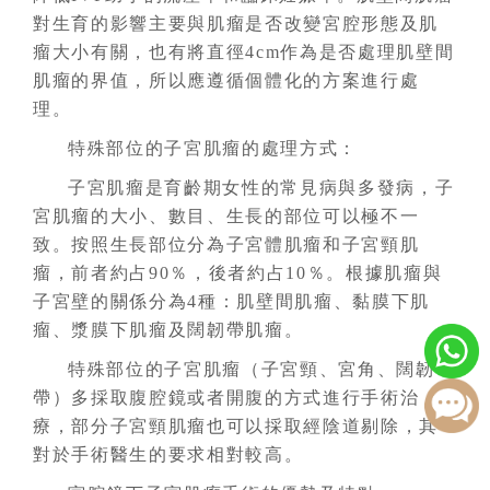
對生育的影響主要與肌瘤是否改變宮腔形態及肌
瘤大小有關，也有將直徑4cm作為是否處理肌壁間
肌瘤的界值，所以應遵循個體化的方案進行處
理。
特殊部位的子宮肌瘤的處理方式：
子宮肌瘤是育齡期女性的常見病與多發病，子
宮肌瘤的大小、數目、生長的部位可以極不一
致。按照生長部位分為子宮體肌瘤和子宮頸肌
瘤，前者約占90％，後者約占10％。根據肌瘤與
子宮壁的關係分為4種：肌壁間肌瘤、黏膜下肌
瘤、漿膜下肌瘤及闊韌帶肌瘤。
特殊部位的子宮肌瘤（子宮頸、宮角、闊韌
帶）多採取腹腔鏡或者開腹的方式進行手術治
療，部分子宮頸肌瘤也可以採取經陰道剔除，其
對於手術醫生的要求相對較高。