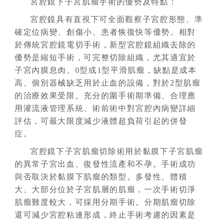
宮腔鏡下子宮肌瘤手術的優勢及特點：
宮腔鏡具有直視下可全面觀察子宮腔形態、準
確定位病變、創傷小、患者恢復快等優勢。相對
於傳統宮腔鏡電切手術，新型宮腔鏡組織去除的
優勢是縮短手術，可完整切除組織，尤其適宜於
子宮內膜息肉、0型或1型平滑肌瘤，缺點是成本
高、個別器械缺乏用於止血的設備，對於2型肌瘤
的治療效果受限。充分的圍手術期準備、合理應
用灌流液管理系統、術前術中對宮腔內病變詳細
評估，可最大限度減少液體超負荷引起的併發
症。
宮腔鏡下子宮肌瘤切除術用於黏膜下子宮肌瘤
的異常子宮出血、復發性流產和不孕。手術成功
與否取決於黏膜下肌瘤的類型。多發性、體積
大、大部分位於子宮肌層的肌瘤，一次手術切淨
肌瘤難度較大，可採用分期手術。分期肌瘤切除
還可減少宮腔粘連形成，終止手術考慮的因素是