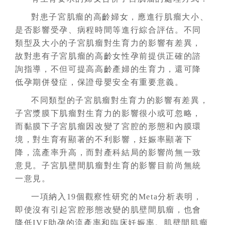
對患子宮肌瘤的高齡婦女，應進行肌瘤大小、
是否影響受孕、病程時間等進行綜合評估。不同
類型及大小的子宮肌瘤對生育力的影響有差異，
故對患有子宮肌瘤的高齡女性孕前提供正確的諮
詢指導，不但可提高高齡產婦的生育力，還可降
低孕期併發症，保證母嬰安全有重要意義。
不同類型的子宮肌瘤對生育力的影響有差異，
子宮漿膜下肌瘤對生育力的影響很小或可忽略，
而黏膜下子宮肌瘤因改變了宮腔的形態和內膜環
境，對生育有顯著的不利影響，妊娠率顯著下
降，流產率升高，而對產科結局的影響尚無一致
意見。子宮肌壁間肌瘤對生育的影響目前尚無統
一意見。
一項納入19個觀察性研究的Meta分析表明，
即使沒有引起宮腔形態改變的肌壁間肌瘤，也會
降低IVF助孕的流產率和臨床妊娠率。肌壁間肌瘤