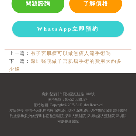
問題諮詢
了解價格
WhatsApp立即預約
上一篇：
有子宮肌瘤可以做無痛人流手術嗎
下一篇：
深圳醫院做子宮肌瘤手術的費用大約多
少錢
廣東省深圳市羅湖區紅桂路1018號
服務熱線：00852-59885274
網站地圖
| Copyright © 2025 All Rights Reserved
友情鏈接:
香港子宮肌瘤治療
深圳終止懷孕
深圳終止懷孕醫院
深圳婦科醫院
終止懷孕多少錢
深圳私密整形醫院
深圳人流醫院
深圳無痛人流醫院
深圳私
密處整形醫院