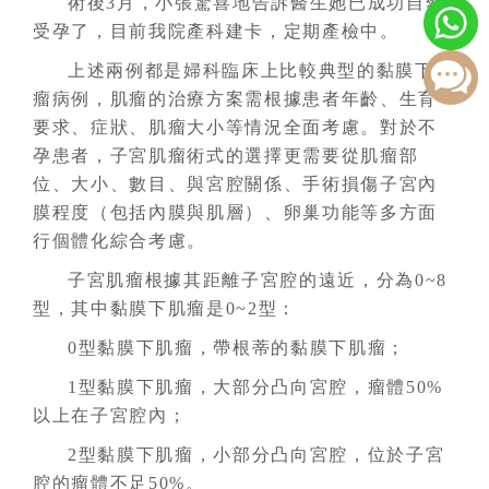
術後3月，小張驚喜地告訴醫生她已成功自然
受孕了，目前我院產科建卡，定期產檢中。
上述兩例都是婦科臨床上比較典型的黏膜下肌
瘤病例，肌瘤的治療方案需根據患者年齡、生育
要求、症狀、肌瘤大小等情況全面考慮。對於不
孕患者，子宮肌瘤術式的選擇更需要從肌瘤部
位、大小、數目、與宮腔關係、手術損傷子宮內
膜程度（包括內膜與肌層）、卵巢功能等多方面
行個體化綜合考慮。
子宮肌瘤根據其距離子宮腔的遠近，分為0~8
型，其中黏膜下肌瘤是0~2型：
0型黏膜下肌瘤，帶根蒂的黏膜下肌瘤；
1型黏膜下肌瘤，大部分凸向宮腔，瘤體50%
以上在子宮腔內；
2型黏膜下肌瘤，小部分凸向宮腔，位於子宮
腔的瘤體不足50%。