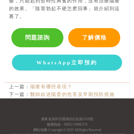
藥，只能起到暫時性興奮的作用，沒有治療陽痿
的效果。「陰莖勃起不硬怎麽回事」就介紹到這
裏了。
問題諮詢
了解價格
WhatsApp立即預約
上一篇：
陽痿有哪些表現？
下一篇：
醫師綜述陽委的危害及早期預防措施
廣東省深圳市羅湖區紅桂路1018號
服務熱線：00852-59885274
網站地圖
| Copyright © 2025 All Rights Reserved