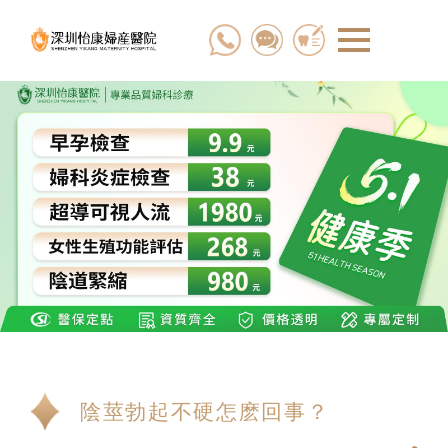
陰莖勃起不硬怎麽回事？