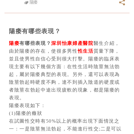
陽痿
陽痿有哪些表現？
陽痿
有哪些表現？
深圳怡康婦產醫院
醫生介紹，
由於陽痿的存在，使很多男性
性生活
質量下降，
並且使男性自信心受到很大打擊。陽痿的臨床表
現主要有以下幾個方面：在性生活時陰莖無法勃
起，屬於陽痿典型的表現。另外，還可以表現為
陰莖勃起時硬度不夠，達不到插入陰道的硬度或
者陰莖在勃起中途出現疲軟的現象，都是陽痿的
表現。
陽痿表現如下：
(1)陽痿的癥狀
在試圖性交時有50%以上的概率出現下面情況之
一：一是陰莖無法勃起，不能進行性交;二是可以