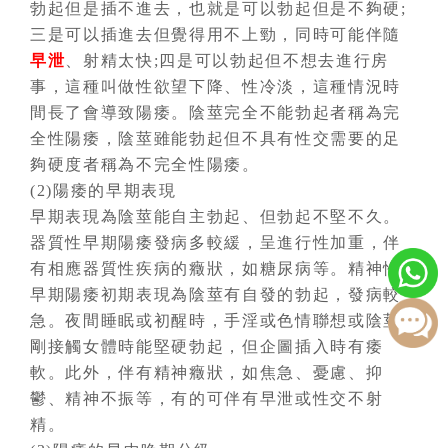
勃起但是插不進去，也就是可以勃起但是不夠硬;
三是可以插進去但覺得用不上勁，同時可能伴隨
早泄
、射精太快;四是可以勃起但不想去進行房
事，這種叫做性欲望下降、性冷淡，這種情況時
間長了會導致陽痿。陰莖完全不能勃起者稱為完
全性陽痿，陰莖雖能勃起但不具有性交需要的足
夠硬度者稱為不完全性陽痿。
(2)陽痿的早期表現
早期表現為陰莖能自主勃起、但勃起不堅不久。
器質性早期陽痿發病多較緩，呈進行性加重，伴
有相應器質性疾病的癥狀，如糖尿病等。精神性
早期陽痿初期表現為陰莖有自發的勃起，發病較
急。夜間睡眠或初醒時，手淫或色情聯想或陰莖
剛接觸女體時能堅硬勃起，但企圖插入時有痿
軟。此外，伴有精神癥狀，如焦急、憂慮、抑
鬱、精神不振等，有的可伴有早泄或性交不射
精。