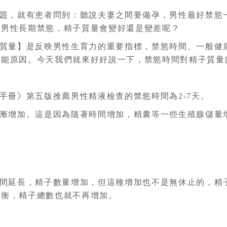
題，就有患者問到：聽說夫妻之間要備孕，男性最好禁慾
？男性長期禁慾，精子質量會變好還是變差呢？
質量】是反映男性生育力的重要指標，禁慾時間、一般健
可能原因。今天我們就來好好說一下，禁慾時間對精子質量
手冊》第五版推薦男性精液檢查的禁慾時間為2-7天。
漸增加。這是因為隨著時間增加，精囊等一些生殖腺儲量
。
間延長，精子數量增加，但這種增加也不是無休止的，精
平衡，精子總數也就不再增加。