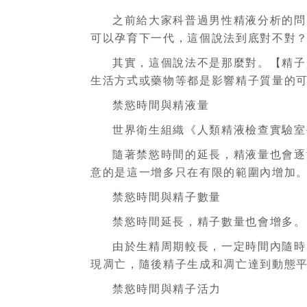
之前給大家科普過男性精液分析的問
可以孕育下一代，這個說法到底對不對
其實，這個說法不是那麼對。【精子
生活方式或藥物等都是影響精子質量的
禁慾時間與精液量
世界衛生組織《人類精液檢查實驗室
隨著禁慾時間的延長，精液量也會逐
意的是這一增多只在有限的範圍內增加
禁慾時間與精子數量
禁慾時間延長，精子數量也會增多。
由於生精周期較長，一定時間內隨時
現凋亡，隨後精子生成和凋亡達到動態
禁慾時間與精子活力