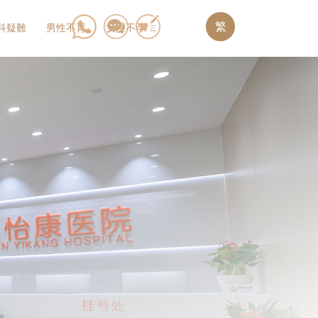
繁
科疑難
男性不育
女性不孕