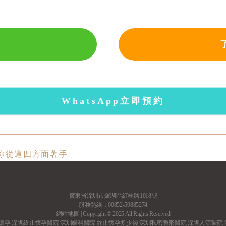
WhatsApp立即預約
你從這四方面著手
廣東省深圳市羅湖區紅桂路1018號
服務熱線：00852-59885274
網站地圖
| Copyright © 2025 All Rights Reserved
懷孕
深圳終止懷孕醫院
深圳婦科醫院
終止懷孕多少錢
深圳私密整形醫院
深圳人流醫院