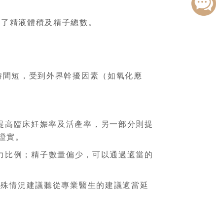
低了精液體積及精子總數。
時間短，受到外界幹擾因素（如氧化應
提高臨床妊娠率及活產率，另一部分則提
證實。
力比例；精子數量偏少，可以通過適當的
特殊情況建議聽從專業醫生的建議適當延