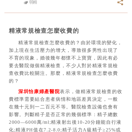
弱精
精液常規檢查怎麼收費的
精液常規檢查怎麼收費的？由於環境的變化，
加上現在生活壓力的增大，導致很多男性出現了
不育的現象，婚後幾年都懷不上寶寶，因此有必
要去醫院做個精液檢查，不少人對於精液常規檢
查收費比較關注。那麼，精液常規檢查怎麼收費
的？
深圳怡康婦產醫院
表示，做精液常規檢查的收
費標準需要結合患者病情和地區差異決定，一般
在幾十元到一二百元不等。醫院檢查設備也會有
影響。判斷精子是否正常的幾個標準：精子總數
2000—6000萬/ml;精液射出後10-20分鐘能自行液
化;精液PH值在7.2-8.0;精子活力A級精子≥25%或