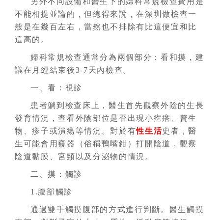
另外不同設備和醫生下的婦科常規檢查費用是
不能相提並論的，但總得來說，在深圳做檢查一
般是在幾百左右，當然也不排除有比這便宜和比
這高的。
婦科常規檢查通常分為兩個部分：看和摸，建
議在月經結束後3-7天內檢查。
一、看：視診
患者躺到檢查床上，醫生首先觀察外陰的生長
發育情況，查看外陰部位是否出現小疙瘩、贅生
物、疹子或潰瘍等情況。對於有
性生活
史者，醫
生可能會用窺器（俗稱鴨嘴鉗）打開陰道，觀察
陰道黏膜、宮頸以及分泌物的情況。
二、摸：觸診
1.腹部觸診
通過雙手觸摸腹部的方式進行判斷。醫生觸摸