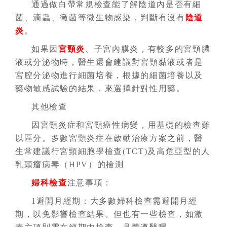
通過做白帶常規檢查能了解陰道內是否有細
菌、滴蟲、黴菌等微生物感染，判斷有沒有
陰道
炎
。
如果因
宮頸炎
、子宮內膜炎，有較多的宮頸膿
液或分泌物時，醫生還會建議對宮頸黏液或者是
宮腔分泌物進行細菌培養，根據的細菌培養以及
藥物敏感試驗的結果，來選擇針對性用藥。
其他檢查
因宮頸炎症和宮頸癌性病變，用基礎的檢查難
以區分。多數宮頸炎症在啟動治療方案之前，醫
生常建議行宮頸細胞學檢查(TCT)及高危亞型的人
乳頭瘤病毒（HPV）的檢測
婦科檢查
注意事項：
1避開月經期：大多數婦科檢查需避開月經
期，以免影響檢查結果。但也有一些檢查，如激