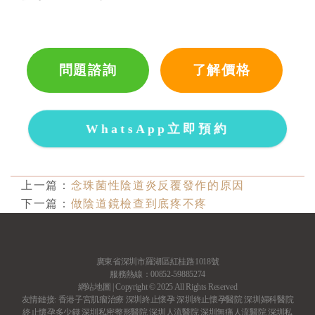
問題諮詢
了解價格
WhatsApp立即預約
上一篇：
念珠菌性陰道炎反覆發作的原因
下一篇：
做陰道鏡檢查到底疼不疼
廣東省深圳市羅湖區紅桂路1018號
服務熱線：00852-59885274
網站地圖
| Copyright © 2025 All Rights Reserved
友情鏈接:
香港子宮肌瘤治療
深圳終止懷孕
深圳終止懷孕醫院
深圳婦科醫院
終止懷孕多少錢
深圳私密整形醫院
深圳人流醫院
深圳無痛人流醫院
深圳私