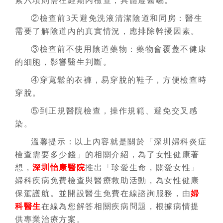
素六項則需在經期內檢查，具體遵醫囑。
②檢查前3天避免洗液清潔陰道和同房：醫生
需要了解陰道內的真實情況，應排除幹擾因素。
③檢查前不使用陰道藥物：藥物會覆蓋不健康
的細胞，影響醫生判斷。
④穿寬鬆的衣褲，易穿脫的鞋子，方便檢查時
穿脫。
⑤到正規醫院檢查，操作規範、避免交叉感
染。
溫馨提示：以上內容就是關於「深圳婦科炎症
檢查需要多少錢」的相關介紹，為了女性健康著
想，
深圳怡康醫院
推出「珍愛生命，關愛女性」
婦科疾病免費檢查與醫療救助活動，為女性健康
保駕護航。並開設醫生免費在線諮詢服務，由
婦
科醫生
在線為您解答相關疾病問題，根據病情提
供專業治療方案。