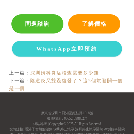
問題諮詢
了解價格
WhatsApp立即預約
上一篇：
深圳婦科炎症檢查需要多少錢
下一篇：
陰道炎又雙叒復發了？這5個坑避開一個
是一個
廣東省深圳市羅湖區紅桂路1018號
服務熱線：00852-59885274
網站地圖
| Copyright © 2025 All Rights Reserved
友情鏈接:
香港子宮肌瘤治療
深圳終止懷孕
深圳終止懷孕醫院
深圳婦科醫院