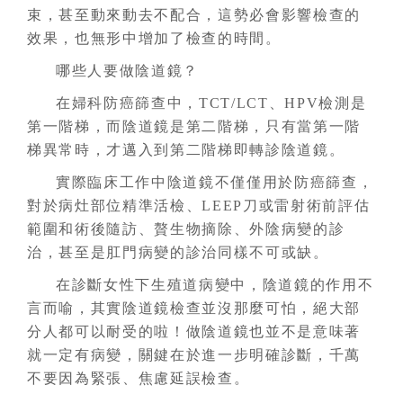
束，甚至動來動去不配合，這勢必會影響檢查的
效果，也無形中增加了檢查的時間。
哪些人要做陰道鏡？
在婦科防癌篩查中，TCT/LCT、HPV檢測是
第一階梯，而陰道鏡是第二階梯，只有當第一階
梯異常時，才邁入到第二階梯即轉診陰道鏡。
實際臨床工作中陰道鏡不僅僅用於防癌篩查，
對於病灶部位精準活檢、LEEP刀或雷射術前評估
範圍和術後隨訪、贅生物摘除、外陰病變的診
治，甚至是肛門病變的診治同樣不可或缺。
在診斷女性下生殖道病變中，陰道鏡的作用不
言而喻，其實陰道鏡檢查並沒那麼可怕，絕大部
分人都可以耐受的啦！做陰道鏡也並不是意味著
就一定有病變，關鍵在於進一步明確診斷，千萬
不要因為緊張、焦慮延誤檢查。