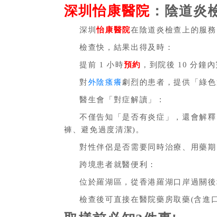
深圳怡康醫院
：陰道炎檢
深圳
怡康醫院
在陰道炎檢查上的服務
檢查快，結果出得及時：
提前 1 小時
預約
，到院後 10 分鐘
對
外陰瘙癢
劇烈的患者，提供「綠色
醫生會「對症解讀」：
不僅告知「是否有炎症」，還會解釋
褲、避免過度清潔)。
對性伴侶是否需要同時治療、用藥期
跨境患者就醫便利：
位於羅湖區，從香港羅湖口岸過關後
檢查後可直接在醫院藥房取藥(含進