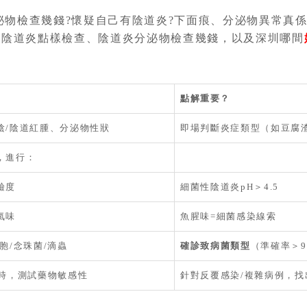
泌物檢查幾錢?懷疑自己有陰道炎?下面痕、分泌物異常真
解陰道炎點樣檢查、陰道炎分泌物檢查幾錢，以及深圳哪間
點解重要？
陰/陰道紅腫、分泌物性狀
即場判斷炎症類型（如豆腐
，進行：
鹼度
細菌性陰道炎pH＞4.5
氣味
魚腥味=細菌感染線索
胞/念珠菌/滴蟲
確診致病菌類型
（準確率＞9
小時，測試藥物敏感性
針對反覆感染/複雜病例，找