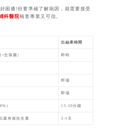
係好困擾!但要準確了解病因，就需要接受
婦科醫院
檢查專業又可信。
出結果時間
渣=念珠菌）
即時
即場
即場
0%）
15-30分鐘
出最有效抗生素
3-5天