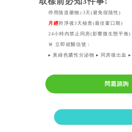
取樣前必知3件事!
停用陰道藥物≥3天(避免假陰性)
月經
幹淨後3天檢查(最佳窗口期)
24小時內禁止同房(影響微生態平衡)
🚨 立即就醫信號：
▸ 黃綠色膿性分泌物 ▸ 同房後出血 
問題諮詢