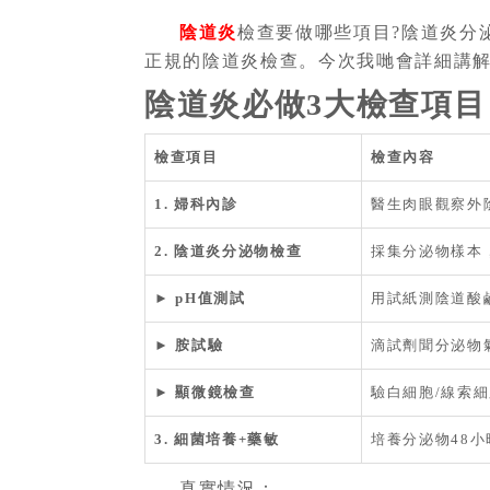
陰道炎
檢查要做哪些項目?陰道炎分
正規的陰道炎檢查。今次我哋會詳細講
陰道炎必做3大檢查項目
檢查項目
檢查內容
1. 婦科內診
醫生肉眼觀察外
2. 陰道炎分泌物檢查
採集分泌物樣本
►
pH值測試
用試紙測陰道酸
►
胺試驗
滴試劑聞分泌物
►
顯微鏡檢查
驗白細胞/線索細
3. 細菌培養+藥敏
培養分泌物48
真實情況：