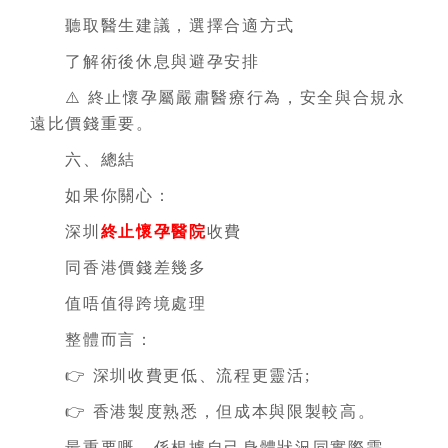
聽取醫生建議，選擇合適方式
了解術後休息與避孕安排
⚠️ 終止懷孕屬嚴肅醫療行為，安全與合規永
遠比價錢重要。
六、總結
如果你關心：
深圳
終止懷孕醫院
收費
同香港價錢差幾多
值唔值得跨境處理
整體而言：
👉 深圳收費更低、流程更靈活;
👉 香港製度熟悉，但成本與限製較高。
最重要嘅，係根據自己身體狀況同實際需