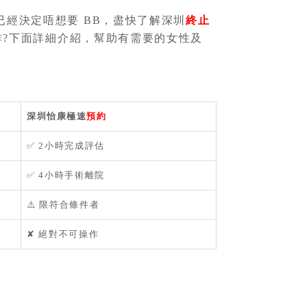
經決定唔想要 BB，盡快了解深圳
終止
排?下面詳細介紹，幫助有需要的女性及
深圳怡康極速
預約
✅ 2小時完成評估
✅ 4小時手術離院
⚠️ 限符合條件者
✘ 絕對不可操作