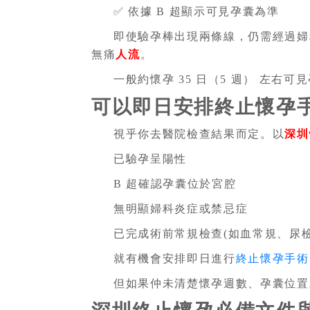
✅ 依據 B 超顯示可見孕囊為準
即使驗孕棒出現兩條線，仍需經過婦科
無痛
人流
。
一般約懷孕 35 日（5 週） 左右
可以即日安排終止懷孕手
視乎你去醫院檢查結果而定。以
深圳
已驗孕呈陽性
B 超確認孕囊位於宮腔
無明顯婦科炎症或禁忌症
已完成術前常規檢查(如血常規、尿檢
就有機會安排即日進行
終止懷孕手術
但如果仲未清楚懷孕週數、孕囊位置