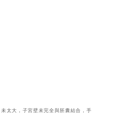
胚胎尚未太大，子宮壁未完全與胚囊結合，手