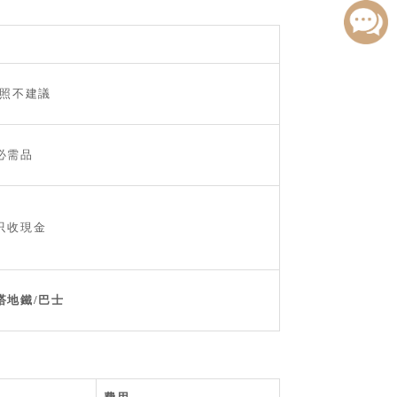
護照不建議
必需品
只收現金
搭地鐵/巴士