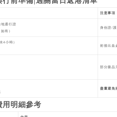
與行前準備|過關當日返港清單
注意事項
內地通行證
身份證/
（如有）
水4小時）
術後出血
巾
部分藥品
盡量避免
話
費用明細參考