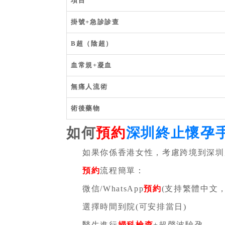
項目
掛號+急診診查
B超（陰超）
血常規+凝血
無痛人流術
術後藥物
如何
預約
深圳終止懷孕
如果你係香港女性，考慮跨境到深圳
預約
流程簡單：
微信/WhatsApp
預約
(支持繁體中文
選擇時間到院(可安排當日)
醫生進行
婦科檢查
+超聲波驗孕