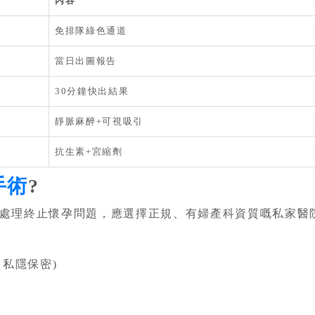
內容
免排隊綠色通道
當日出圖報告
30分鐘快出結果
靜脈麻醉+可視吸引
抗生素+宮縮劑
手術
?
處理終止懷孕問題，應選擇正規、有婦產科資質嘅私家醫
，私隱保密)