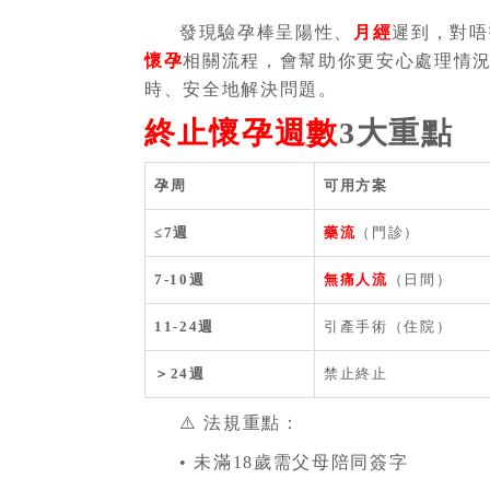
發現驗孕棒呈陽性、
月經
遲到，對唔
懷孕
相關流程，會幫助你更安心處理情況
時、安全地解決問題。
終止懷孕週數
3大重點
孕周
可用方案
≤7週
藥流
（門診）
7-10週
無痛人流
（日間）
11-24週
引產手術（住院）
＞24週
禁止終止
⚠️ 法規重點：
• 未滿18歲需父母陪同簽字