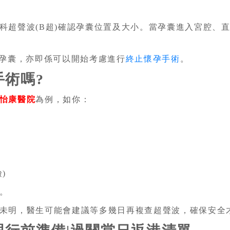
超聲波(B超)確認孕囊位置及大小。當孕囊進入宮腔、直徑
可見孕囊，亦即係可以開始考慮進行
終止懷孕手術
。
術嗎?
怡康醫院
為例，如你：
)
。
未明，醫生可能會建議等多幾日再複查超聲波，確保安全