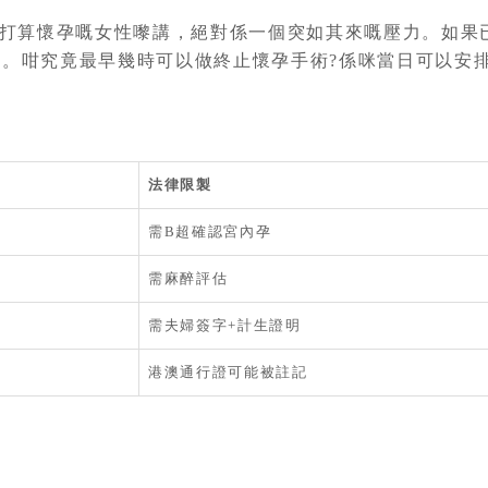
打算懷孕嘅女性嚟講，絕對係一個突如其來嘅壓力。如果已
。咁究竟最早幾時可以做終止懷孕手術?係咪當日可以安
法律限製
需B超確認宮內孕
需麻醉評估
需夫婦簽字+計生證明
港澳通行證可能被註記