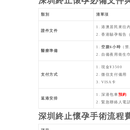
深圳終止懷孕必備文件
類別
清單項
1. 港澳居民來往
證件文件
2. 香港驗孕報告
1.
空腹6小時
（禁
醫療準備
2. 自備夜用衛生
1. 現金¥3500
支付方式
2. 微信支付備用
3. VISA卡
1. 深港包車
預約
返港安排
2. 緊急聯絡人電
深圳終止懷孕手術流程