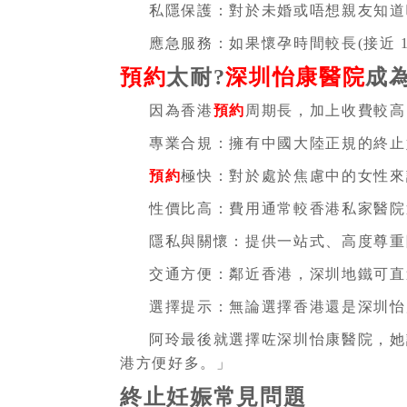
私隱保護：對於未婚或唔想親友知道
應急服務：如果懷孕時間較長(接近 
預約
太耐?
深圳怡康醫院
成
因為香港
預約
周期長，加上收費較高
專業合規：擁有中國大陸正規的終止
預約
極快：對於處於焦慮中的女性來
性價比高：費用通常較香港私家醫院
隱私與關懷：提供一站式、高度尊重
交通方便：鄰近香港，深圳地鐵可直
選擇提示：無論選擇香港還是深圳怡
阿玲最後就選擇咗深圳怡康醫院，她
港方便好多。」
終止妊娠
常見問題