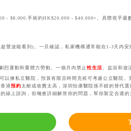
0 - $8.000.手術約HK$20.000 - $40.000+
週後超聲波能看到)。一旦確認，私家機構通常能在1-3天內安
避免劇烈運動和重體力勞動。一個月內禁止
性生活
、盆浴和遊
可以揀私立醫院，預算有限且時間充裕可考慮公立醫院。
得香港
預約
太耐或收費太高，深圳怡康醫院係不錯的替代選
院的線上諮詢，佢哋會詳細解答你的問題，幫你製定合適的