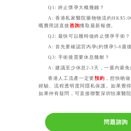
Q1:
終止懷孕
大概幾錢？
A: 香港私家醫院藥物物流約HK$5.00
嘅費用請直接
咨詢
獲取最新報價。
Q2: 最快可以幾時做
終止懷孕手術
？
A: 首先要確認宮內孕(約懷孕5-6
Q3: 手術後需要休息幾耐？
A: 建議至少休息2-3天，一週內
香港人工流產一定要
預約
，想快啲做
經驗、流程透明度同隱私保護。如果覺
如果仲有疑問，可直接聯繫深圳怡康醫
問題諮詢