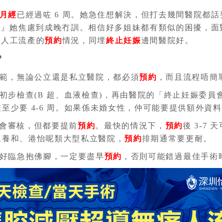
月經
已經過咗 6 周。她急住想解決，但打去幾間醫院都
?』她焦慮到成晚冇訓。相信好多姐妹都有類似的困擾，
港人工流產的
預約
情況，同埋
終止妊娠
邊間醫院好。
?
範，無論公立還是私立醫院，都必須
預約
，而且流程唔簡
初步檢查(B 超、血液檢查)，再由醫院的「終止妊娠委員
程至少要 4-6 周。如果係未婚女性，仲可能要提供額外資
員會審核，但都要提前
預約
。最快的情況下，
預約
後 3-7
。像養和、港怡呢類大型私立醫院，
預約
排期通常要更耐。
好臨急抱佛腳，一定要盡早
預約
，否則可能錯過最佳手術時間