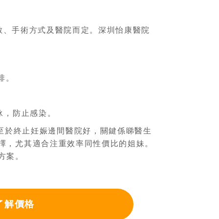
。具體視乎週數、手術方式及醫院而定。深圳怡康醫院
排。
泳，防止感染。
至於終止妊娠邊間醫院好，關鍵係睇醫生
擇，尤其適合注重效率同性價比的姐妹。
方案。
了解價格