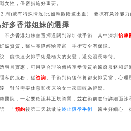
嘅女性，保密措施好重要。
12 周)或有特殊情況(比如輕微陰道出血)，要揀有急診能
為好多香港姐妹的選擇
，不少香港姐妹會選擇過關到深圳做手術，其中深圳
怡康
妊娠資質，醫生團隊經驗豐富，手術安全有保障。
說，能快速安排手術是極大的安慰，避免漫長等待。
透明且實惠，可用更合理的價格享受優質的醫療服務和舒
隱私的服務，從
咨詢
、手術到術後休養都安排妥當，心理
達，對於需要休息和復原的女士來回較為輕鬆。
康醫院，一定要確認其正規資質，並在術前進行詳細面診
話：「
預約
後第二天就做咗
終止懷孕手術
，醫生好細心，