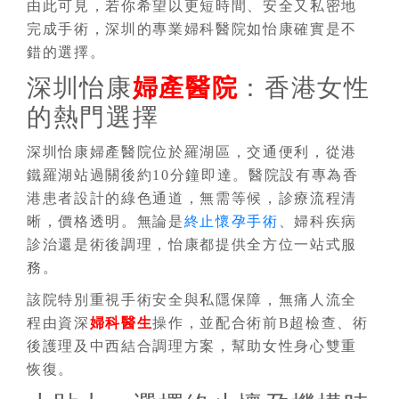
由此可見，若你希望以更短時間、安全又私密地
完成手術，深圳的專業婦科醫院如怡康確實是不
錯的選擇。
深圳怡康
婦產醫院
：香港女性
的熱門選擇
深圳怡康婦產醫院位於羅湖區，交通便利，從港
鐵羅湖站過關後約10分鐘即達。醫院設有專為香
港患者設計的綠色通道，無需等候，診療流程清
晰，價格透明。無論是
終止懷孕手術
、婦科疾病
診治還是術後調理，怡康都提供全方位一站式服
務。
該院特別重視手術安全與私隱保障，無痛人流全
程由資深
婦科醫生
操作，並配合術前B超檢查、術
後護理及中西結合調理方案，幫助女性身心雙重
恢復。