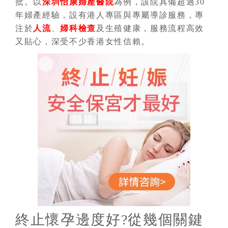
批。以
深圳怡康婦產醫院
為例，該院具備超過30
年婦產經驗，設有港人專區與專屬導診服務，專
注於
人流
、
婦科檢查
及生殖健康，服務流程高效
又貼心，深受不少香港女性信賴。
終止懷孕邊度好?從幾個關鍵