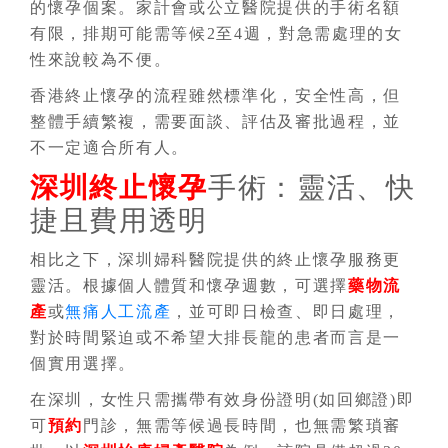
的懷孕個案。家計會或公立醫院提供的手術名額
有限，排期可能需等候2至4週，對急需處理的女
性來說較為不便。
香港終止懷孕的流程雖然標準化，安全性高，但
整體手續繁複，需要面談、評估及審批過程，並
不一定適合所有人。
深圳終止懷孕
手術：靈活、快
捷且費用透明
相比之下，深圳婦科醫院提供的終止懷孕服務更
靈活。根據個人體質和懷孕週數，可選擇
藥物流
產
或
無痛人工流產
，並可即日檢查、即日處理，
對於時間緊迫或不希望大排長龍的患者而言是一
個實用選擇。
在深圳，女性只需攜帶有效身份證明(如回鄉證)即
可
預約
門診，無需等候過長時間，也無需繁瑣審