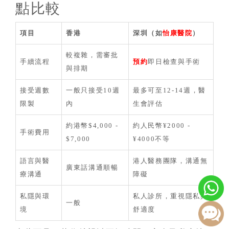
點比較
項目
香港
深圳（如
怡康醫院
）
較複雜，需審批
手續流程
預約
即日檢查與手術
與排期
接受週數
一般只接受10週
最多可至12-14週，醫
限製
內
生會評估
約港幣$4,000 -
約人民幣¥2000 -
手術費用
$7,000
¥4000不等
語言與醫
港人醫務團隊，溝通無
廣東話溝通順暢
療溝通
障礙
私隱與環
私人診所，重視隱私與
一般
境
舒適度