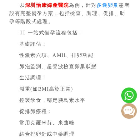
以
深圳怡康婦產醫院
為例，針對
多囊卵巢
患者
設有完整備孕方案，包括檢查、調理、促排、助
孕等階段式處理。
👩‍⚕️ 一站式備孕流程包括：
基礎評估：
性激素六項、AMH、排卵功能
卵泡監測、超聲波檢查卵巢狀態
生活調理：
減重(如BMI高於正常)
控製飲食，穩定胰島素水平
促排卵療程：
常用克羅米芬、來曲唑
結合排卵針或中藥調理