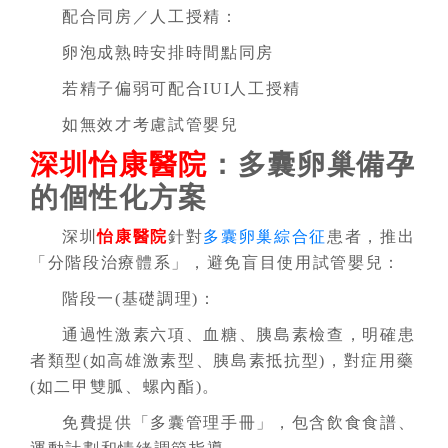
配合同房／人工授精：
卵泡成熟時安排時間點同房
若精子偏弱可配合IUI人工授精
如無效才考慮試管嬰兒
深圳怡康醫院
：多囊卵巢備孕
的個性化方案
深圳
怡康醫院
針對
多囊卵巢綜合征
患者，推出
「分階段治療體系」，避免盲目使用試管嬰兒：
階段一(基礎調理)：
通過性激素六項、血糖、胰島素檢查，明確患
者類型(如高雄激素型、胰島素抵抗型)，對症用藥
(如二甲雙胍、螺內酯)。
免費提供「多囊管理手冊」，包含飲食食譜、