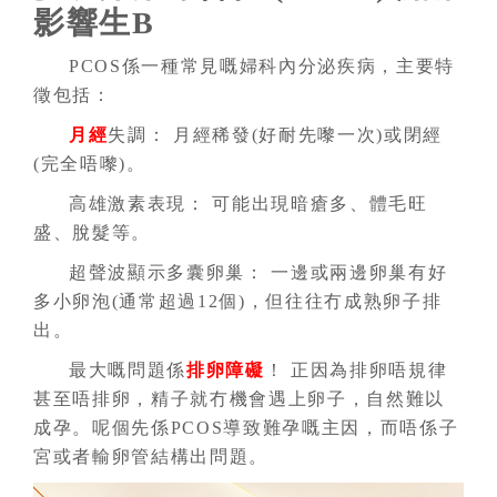
影響生B
PCOS係一種常見嘅婦科內分泌疾病，主要特
徵包括：
月經
失調： 月經稀發(好耐先嚟一次)或閉經
(完全唔嚟)。
高雄激素表現： 可能出現暗瘡多、體毛旺
盛、脫髮等。
超聲波顯示多囊卵巢： 一邊或兩邊卵巢有好
多小卵泡(通常超過12個)，但往往冇成熟卵子排
出。
最大嘅問題係
排卵障礙
！ 正因為排卵唔規律
甚至唔排卵，精子就冇機會遇上卵子，自然難以
成孕。呢個先係PCOS導致難孕嘅主因，而唔係子
宮或者輸卵管結構出問題。