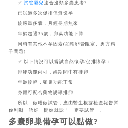
✅
試管嬰兒
適合邊類多囊患者?
已試過多次促排但無懷孕
較嚴重多囊，月經長期無來
年齡超過35歲，卵巢功能下降
同時有其他不孕因素(如輸卵管阻塞、男方精
子問題)
✅ 以下情況可以嘗試自然懷孕/促排懷孕：
排卵功能尚可，經期間中有排卵
年齡較輕，卵巢功能正常
身體可配合藥物誘導排卵
所以，做唔做試管，應由醫生根據檢查報告幫
你判斷，唔好一開始就諗「一定要試管」。
多囊卵巢備孕可以點做?