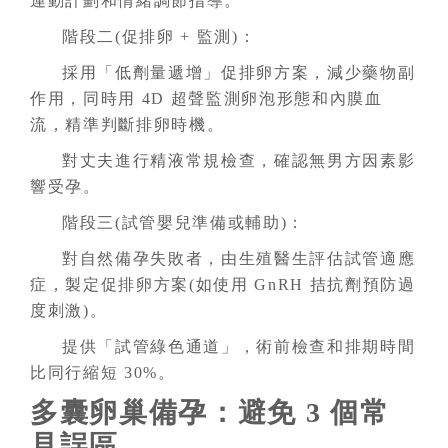
運動計劃和情緒調節指導。
階段二(促排卵 + 監測)：
採用「低劑量遞增」促排卵方案，減少藥物副
作用，同時用 4D 超聲監測卵泡形態和內膜血
流，精準判斷排卵時機。
對丈夫進行精液常規檢查，確認無男方因素影
響受孕。
階段三(試管嬰兒準備或輔助)：
對自然備孕失敗者，由生殖醫生評估試管適應
症，製定促排卵方案(如使用 GnRH 拮抗劑預防過
度刺激)。
提供「試管綠色通道」，術前檢查和排期時間
比同行縮短 30%。
多囊卵巢備孕：避免 3 個常
見誤區