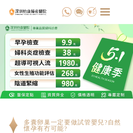
多囊卵巢一定要做試管嬰兒?自然
懷孕有冇可能?