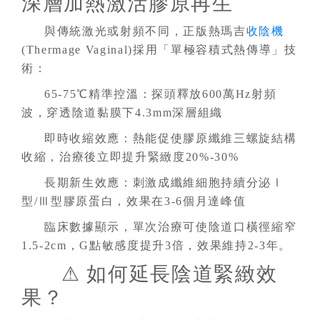
深層加熱激活膠原再生
與傳統激光或射頻不同，正版熱瑪吉
收陰機
(Thermage Vaginal)採用「單極容積式熱傳導」技
術：
65-75℃精準控溫：探頭釋放600萬Hz射頻
波，穿透陰道黏膜下4.3mm深層組織
即時收縮效應：熱能促使膠原纖維三螺旋結構
收縮，治療後立即提升緊緻度20%-30%
長期新生效應：刺激成纖維細胞持續分泌Ⅰ
型/Ⅲ型膠原蛋白，效果在3-6個月達峰值
臨床數據顯示，單次治療可使陰道口橫徑縮窄
1.5-2cm，G點敏感度提升3倍，效果維持2-3年。
⚠ 如何延長陰道緊緻效
果？