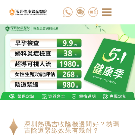
深圳熱瑪吉收陰機邊間好？熱瑪
吉陰道緊緻效果有幾耐？