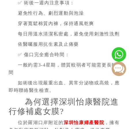
✅ 術後一週內注意事項：
避免性行為、劇烈運動與泡澡
穿著寬鬆棉質內褲，保持通風乾爽
每日用溫水清潔私密處，避免使用刺激性洗劑
依醫囑服用抗生素及止痛藥
✅ 傷口完全癒合時間：
一般約需3-4星期，體質較弱者可能需更長時
間
如術後出現嚴重出血、異常分泌物或高燒，應
即時聯絡醫生檢查。
為何選擇深圳怡康醫院進
行修補處女膜?
位於羅湖口岸附近的
深圳怡康婦產醫院
，擁有