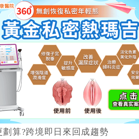
更劃算?跨境即日來回成趨勢