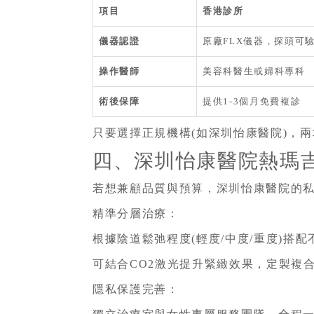
項目
香港診所
儀器認證
原廠FLX儀器，探頭可
操作醫師
美容科醫生或婦科專科
術後保障
提供1-3個月免費複診
只要選擇正規機構(如深圳怡康醫院)，
四、深圳怡康醫院熱瑪
若想兼顧品質與預算，深圳怡康醫院的
精準分層治療：
根據陰道鬆弛程度(輕度/中度/重度)搭
可結合CO2激光提升緊緻效果，定製複
隱私保護完善：