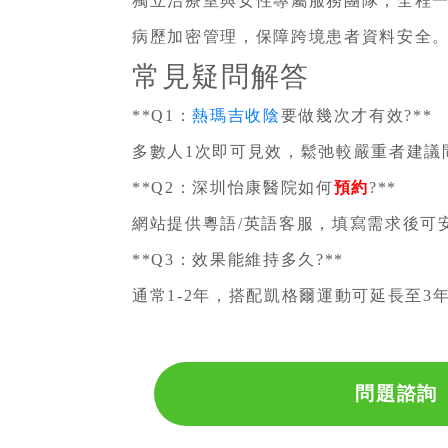
獨立治療室與女性專屬服務團隊，全程一
病歷加密管理，保障跨境患者資料安全
常見疑問解答
**Q1：
熱瑪吉收陰
要做幾次才有效?**
多數人1次即可見效，鬆弛較嚴重者建議
**Q2：深圳怡康醫院如何
預約
?**
網站提供粵語/英語客服，填寫需求後可
**Q3：效果能維持多久?**
通常1-2年，搭配凱格爾運動可延長至3
問題諮詢