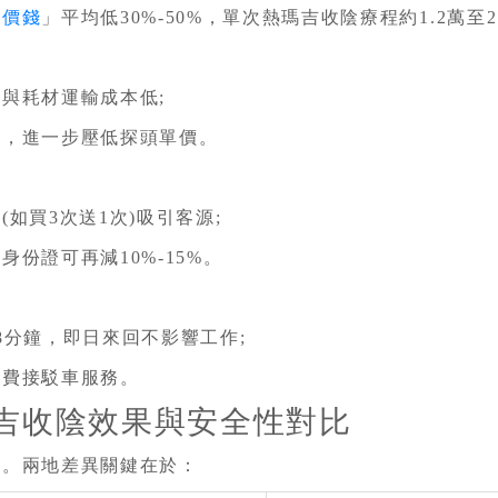
陰價錢
」平均低30%-50%，單次熱瑪吉收陰療程約1.2萬
與耗材運輸成本低;
勢，進一步壓低探頭單價。
如買3次送1次)吸引客源;
份證可再減10%-15%。
8分鐘，即日來回不影響工作;
免費接駁車服務。
瑪吉收陰效果與安全性對比
量。兩地差異關鍵在於：