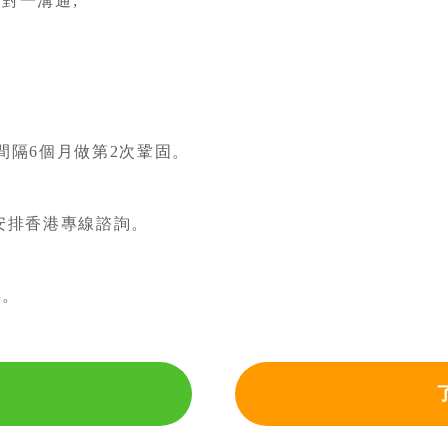
對一溝通;
。
間隔6個月做第2次鞏固。
安排香港專線諮詢。
年。