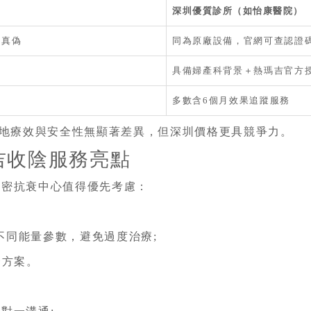
深圳優質診所（如怡康醫院）
驗真偽
同為原廠設備，官網可查認證
具備婦產科背景＋熱瑪吉官方
多數含6個月效果追蹤服務
兩地療效與安全性無顯著差異，但深圳價格更具競爭力。
吉收陰服務亮點
私密抗衰中心值得優先考慮：
配不同能量參數，避免過度治療;
合方案。