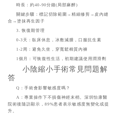
時長：約40-90分鐘(局部麻醉)
關鍵步驟：標記切除範圍→精細修剪→皮內縫
合→塗抹再生因子
3. 恢復期管理
0-3天：臥床休息，冰敷減腫，口服抗生素
1-2周：避免久坐，穿寬鬆棉質內褲
1個月：可恢復性生活，初期建議使用潤滑劑
小陰縮小手術常見問題解
答
Q：手術會影響敏感度嗎？
A：專業操作下不損傷神經末梢。深圳怡康醫
院術後隨訪顯示，89%患者表示敏感度無變化或提
升。