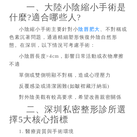
一、大陸小陰縮小手術是
什麼?適合哪些人?
小陰縮小手術主要針對小
陰唇肥大
、不對稱或
色素沉著問題，通過精細塑形恢復外陰自然形
態。在深圳，以下情況可考慮手術：
小陰唇長度>4cm，影響日常活動或衣物摩擦
不適
單側或雙側明顯不對稱，造成心理壓力
反覆感染或清潔困難(如皺褶藏汙納垢)
對外陰美觀有較高要求，希望改善親密關係
二、深圳私密整形診所選
擇5大核心指標
1. 醫療資質與手術環境