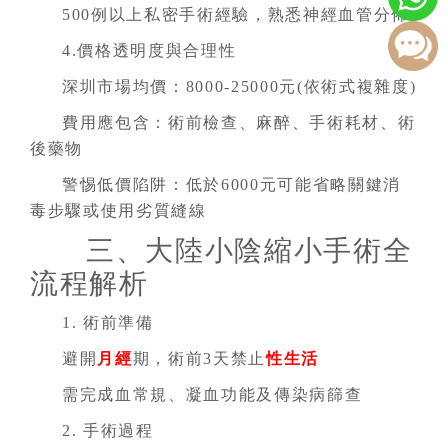
500例以上私密手術經驗，熟悉神經血管分佈
4.價格透明度與合理性
深圳市場均價：8000-25000元(依術式複雜度)
費用應包含：術前檢查、麻醉、手術耗材、術
後藥物
警惕低價陷阱：低於6000元可能省略關鍵消
毒步驟或使用劣質縫線
三、大陸小陰縮小手術全
流程解析
1. 術前準備
避開
月經
期，術前3天禁止
性生活
需完成血常規、凝血功能及傳染病篩查
2. 手術過程