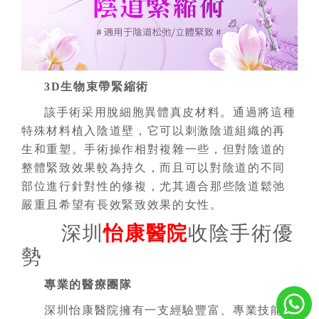
3D生物束帶緊縮術
該手術采用脫細胞異體真皮材料。通過將這種
特殊材料植入陰道壁，它可以刺激陰道組織的再
生和重塑。手術操作相對複雜一些，但對陰道的
整體緊致效果較為持久，而且可以對陰道的不同
部位進行針對性的修複，尤其適合那些
陰道鬆弛
嚴重且希望有長效緊致效果的女性。
深圳
怡康醫院
收陰手術優
勢
專業的醫療團隊
深圳怡康醫院擁有一支經驗豐富、專業技能高