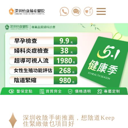
深圳收陰手術推薦，想陰道Keep
住緊緻做乜項目好