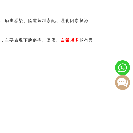
染、病毒感染、陰道菌群紊亂、理化因素刺激
等，主要表現下腹疼痛、墜脹、
白帶增多
並有異