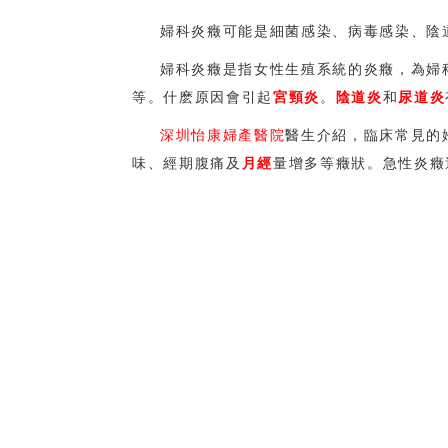
婦科炎癥可能是細菌感染、病毒感染、陰
婦科炎癥是指女性生殖系統的炎癥，為婦
等。什麽原因會引起
宮頸炎
。
陰道炎
和
尿道炎
深圳怡康婦產醫院
醫生介紹，臨床常見的
味、經期腹痛及
月經
量增多等癥狀。急性炎癥