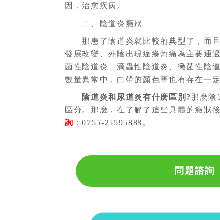
因，治愈疾病。
二、陰道炎癥狀
那患了陰道炎就比較的典型了，而且對
發展改變、外陰出現瘙癢灼痛為主要通
菌性陰道炎、滴蟲性陰道炎、黴菌性陰
數量異常中，白帶的顏色等也有存在一
陰道炎和尿道炎有什麽區別?
那麽陰
區分。那麽，在了解了這些具體的癥狀
詢
：0755-25595888。
問題諮詢