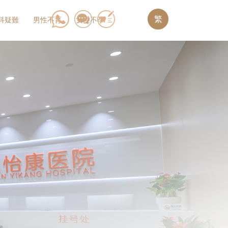
繁
科疑難
男性不育
女性不孕