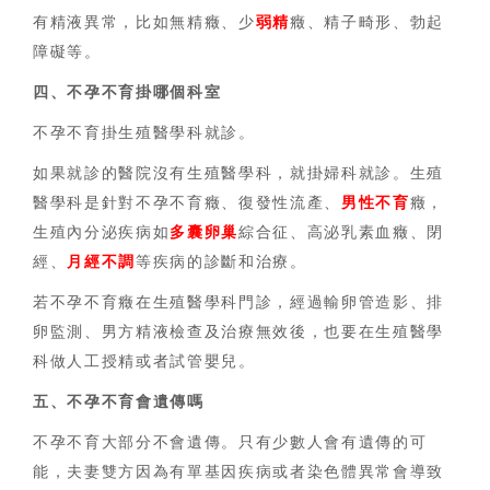
有精液異常，比如無精癥、少
弱精
癥、精子畸形、勃起
障礙等。
四、
不孕不育
掛哪個科室
不孕不育掛生殖醫學科就診。
如果就診的醫院沒有生殖醫學科，就掛婦科就診。生殖
醫學科是針對不孕不育癥、復發性流產、
男性不育
癥，
生殖內分泌疾病如
多囊卵巢
綜合征、高泌乳素血癥、閉
經、
月經不調
等疾病的診斷和治療。
若不孕不育癥在生殖醫學科門診，經過輸卵管造影、排
卵監測、男方精液檢查及治療無效後，也要在生殖醫學
科做人工授精或者試管嬰兒。
五、
不孕不育
會遺傳嗎
不孕不育大部分不會遺傳。只有少數人會有遺傳的可
能，夫妻雙方因為有單基因疾病或者染色體異常會導致