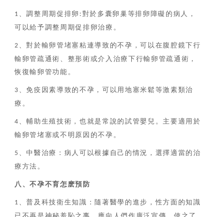
、調整周期促排卵
對於多囊卵巢等排卵障礙的病人，
1
:
可以給予調整周期促排卵治療。
、對於輸卵管堵塞粘連導致的不孕，可以在腹腔鏡下行
2
輸卵管疏通術、整形術或介入治療下行輸卵管疏通術，
恢復輸卵管功能。
、免疫因素導致的不孕，可以用地塞米鬆等激素類治
3
療。
、輔助生殖技術，也就是常說的試管嬰兒。主要適用於
4
輸卵管堵塞或不明原因的不孕。
、中醫治療：病人可以根據自己的情況，選擇適當的治
5
療方法。
八、
不孕不育
怎麽預防
、普及科技衛生知識：隨著醫學的進步，性方面的知識
1
已不再是神秘羞恥之事。應向人們作廣泛宣傳，使之了