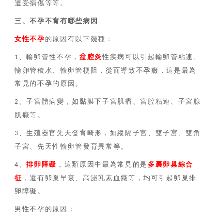
遭受損傷等等。
三、
不孕不育有哪些病因
女性不孕
的原因有以下幾種：
、輸卵管性不孕，
盆腔炎
性疾病可以引起輸卵管粘連、
1
輸卵管積水、輸卵管梗阻，從而導致不孕癥，這是最為
常見的不孕的原因。
、子宮體病變，如黏膜下子宮肌瘤、宮腔粘連、子宮腺
2
肌癥等。
、生殖器官先天發育畸形，如縱隔子宮、雙子宮、雙角
3
子宮、先天性輸卵管發育異常等。
、
排卵障礙
，這類原因中最為常見的是
多囊卵巢綜合
4
征
，還有卵巢早衰、高泌乳素血癥等，均可引起卵巢排
卵障礙。
男性不孕的原因：