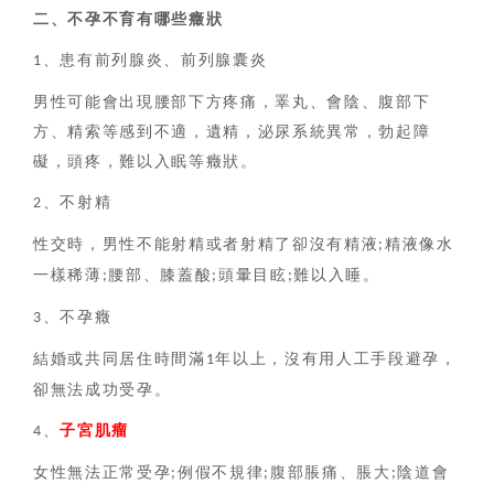
二、
不孕不育有哪些癥狀
、患有前列腺炎、前列腺囊炎
1
男性可能會出現腰部下方疼痛，睪丸、會陰、腹部下
方、精索等感到不適，遺精，泌尿系統異常，勃起障
礙，頭疼，難以入眠等癥狀。
、不射精
2
性交時，男性不能射精或者射精了卻沒有精液
精液像水
;
一樣稀薄
腰部、膝蓋酸
頭暈目眩
難以入睡。
;
;
;
、不孕癥
3
結婚或共同居住時間滿
年以上，沒有用人工手段避孕，
1
卻無法成功受孕。
、
子宮肌瘤
4
女性無法正常受孕
例假不規律
腹部脹痛、脹大
陰道會
;
;
;