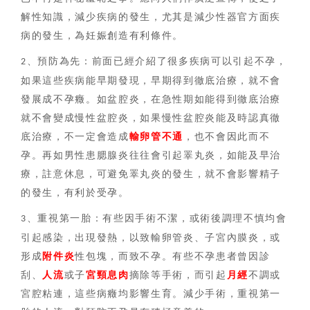
解性知識，減少疾病的發生，尤其是減少性器官方面疾
病的發生，為妊娠創造有利條件。
、預防為先：前面已經介紹了很多疾病可以引起不孕，
2
如果這些疾病能早期發現，早期得到徹底治療，就不會
發展成不孕癥。如盆腔炎，在急性期如能得到徹底治療
就不會變成慢性盆腔炎，如果慢性盆腔炎能及時認真徹
底治療，不一定會造成
輸卵管不通
，也不會因此而不
孕。再如男性患腮腺炎往往會引起睪丸炎，如能及早治
療，註意休息，可避免睪丸炎的發生，就不會影響精子
的發生，有利於受孕。
、重視第一胎：有些因手術不潔，或術後調理不慎均會
3
引起感染，出現發熱，以致輸卵管炎、子宮內膜炎，或
形成
附件炎
性包塊，而致不孕。有些不孕患者曾因診
刮、
人流
或子
宮頸息肉
摘除等手術，而引起
月經
不調或
宮腔粘連，這些病癥均影響生育。減少手術，重視第一