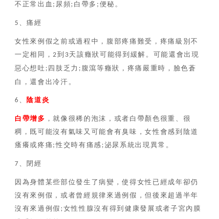
不正常出血
尿頻
白帶多
便秘。
;
;
;
、痛經
5
女性來例假之前或過程中，腹部疼痛難受，疼痛級別不
一定相同，
到
天該癥狀可能得到緩解。可能還會出現
2
3
惡心想吐
四肢乏力
腹瀉等癥狀，疼痛嚴重時，臉色蒼
;
;
白，還會出冷汗。
、
陰道炎
6
白帶增多
，就像很稀的泡沫，或者白帶顏色很重、很
稠，既可能沒有氣味又可能會有臭味，女性會感到陰道
瘙癢或疼痛
性交時有痛感
泌尿系統出現異常。
;
;
、閉經
7
因為身體某些部位發生了病變，使得女性已經成年卻仍
沒有來例假，或者曾經規律來過例假，但後來超過半年
沒有來過例假
女性性腺沒有得到健康發展或者子宮內膜
;