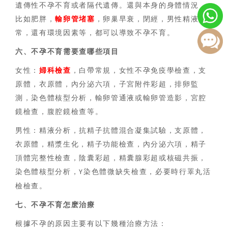
遺傳性不孕不育或者隔代遺傳。還與本身的身體情況，
比如肥胖，
輸卵管堵塞
，卵巢早衰，閉經，男性精液異
常，還有環境因素等，都可以導致不孕不育。
六、
不孕不育
需要查哪些項目
女性：
婦科檢查
，白帶常規，女性不孕免疫學檢查，支
原體，衣原體，內分泌六項，子宮附件彩超，排卵監
測，染色體核型分析，輸卵管通液或輸卵管造影，宮腔
鏡檢查，腹腔鏡檢查等。
男性：精液分析，抗精子抗體混合凝集試驗，支原體，
衣原體，精漿生化，精子功能檢查，內分泌六項，精子
頂體完整性檢查，陰囊彩超，精囊腺彩超或核磁共振，
染色體核型分析，
染色體微缺失檢查，必要時行睪丸活
Y
檢檢查。
七、
不孕不育
怎麽治療
根據不孕的原因主要有以下幾種治療方法：