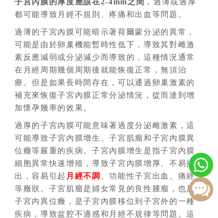
子宮內膜的厚度應該在2-4mm之間
，過薄或過厚
都可能導致月經不規則、疼痛和出血等問題。
過薄的子宮內膜可能暗示著荷爾蒙分泌的異常，
可能是由於卵巢機能暫時性低下，導致其對雌激
素反應減弱或分泌減少而導致的，這種情況通常
在月經周期幾個周期後就能恢復正常，無須治
療。但是如果長時間存在，可以通過卵巢激素的
補充來恢復子宮內膜正常分泌情況，從而達到增
加懷孕幾率的效果。
過厚的子宮內膜可能意味著過度分泌雌激素，這
可能導致子宮內膜增生、子宮肌瘤和子宮內膜異
位癥等嚴重的疾病。子宮內膜增生是指子宮內膜
細胞異常快速增殖，導致子宮內膜增厚、不易排
出，容易引起
月經不調
、功能性子宮出血、痛經
等癥狀。子宮肌瘤是婦女常見的良性腫瘤，也是
子宮內異位癥，是子宮內膜移位到子宮外的一種
疾病，導致盆腔不適感和月經不規律等問題。這