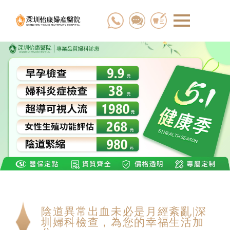
陰道異常出血未必是月經紊亂|深
圳婦科檢查，為您的幸福生活加