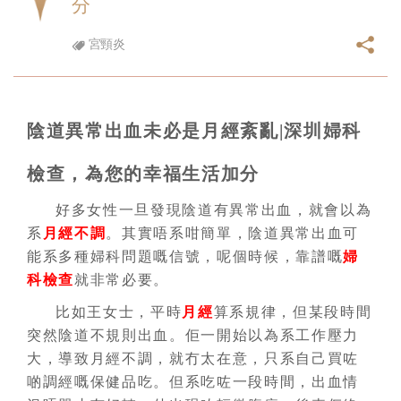
分
宮頸炎
陰道異常出血未必是月經紊亂|深圳婦科
檢查，為您的幸福生活加分
好多女性一旦發現陰道有異常出血，就會以為
系
月經不調
。其實唔系咁簡單，陰道異常出血可
能系多種婦科問題嘅信號，呢個時候，靠譜嘅
婦
科檢查
就非常必要。
比如王女士，平時
月經
算系規律，但某段時間
突然陰道不規則出血。佢一開始以為系工作壓力
大，導致月經不調，就冇太在意，只系自己買咗
啲調經嘅保健品吃。但系吃咗一段時間，出血情