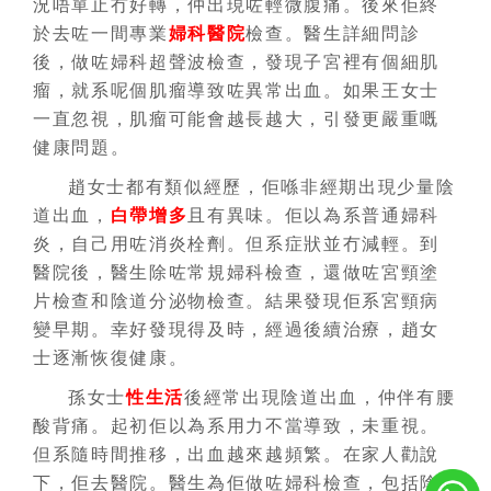
況唔單止冇好轉，仲出現咗輕微腹痛。後來佢終
於去咗一間專業
婦科醫院
檢查。醫生詳細問診
後，做咗婦科超聲波檢查，發現子宮裡有個細肌
瘤，就系呢個肌瘤導致咗異常出血。如果王女士
一直忽視，肌瘤可能會越長越大，引發更嚴重嘅
健康問題。
趙女士都有類似經歷，佢喺非經期出現少量陰
道出血，
白帶增多
且有異味。佢以為系普通婦科
炎，自己用咗消炎栓劑。但系症狀並冇減輕。到
醫院後，醫生除咗常規婦科檢查，還做咗宮頸塗
片檢查和陰道分泌物檢查。結果發現佢系宮頸病
變早期。幸好發現得及時，經過後續治療，趙女
士逐漸恢復健康。
孫女士
性生活
後經常出現陰道出血，仲伴有腰
酸背痛。起初佢以為系用力不當導致，未重視。
但系隨時間推移，出血越來越頻繁。在家人勸說
下，佢去醫院。醫生為佢做咗婦科檢查，包括陰