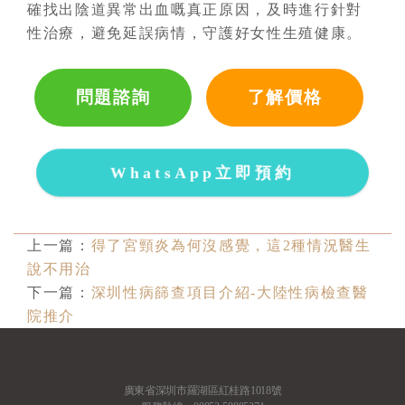
確找出陰道異常出血嘅真正原因，及時進行針對
性治療，避免延誤病情，守護好女性生殖健康。
問題諮詢
了解價格
WhatsApp立即預約
上一篇：
得了宮頸炎為何沒感覺，這2種情況醫生
說不用治
下一篇：
深圳性病篩查項目介紹-大陸性病檢查醫
院推介
廣東省深圳市羅湖區紅桂路1018號